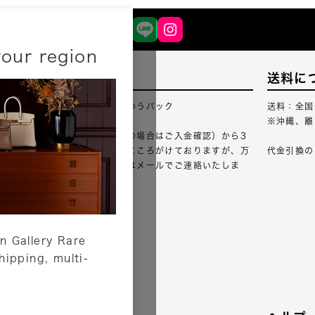
your region
配送について
送料に
配送業者：佐川急便・ゆうパック
送料：全国
※沖縄、離
ご注文確認（銀行振込の場合はご入金確認）から3
営業日以内のご出荷をこころがけておりますが、万
代金引換の
が一出荷が遅れる場合はメールでご連絡いたしま
す。
詳しくはこちら
n Gallery Rare
shipping, multi-