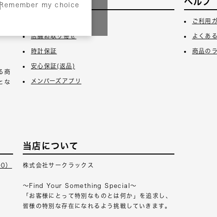
サービス
ヘルプ
Remember my choice
3日
ギフトラッピング
ご利用
店舗お取り寄せ
よくあ
時計保証
商品の
安心保証(返品)
る商
メンバーズアプリ
とな
当店について
00）
株式会社サークラックス
～Find Your Something Special～
「お客様にとって特別なものとは何か」を追求し、
皆様の特別な存在になれるよう挑戦していきます。