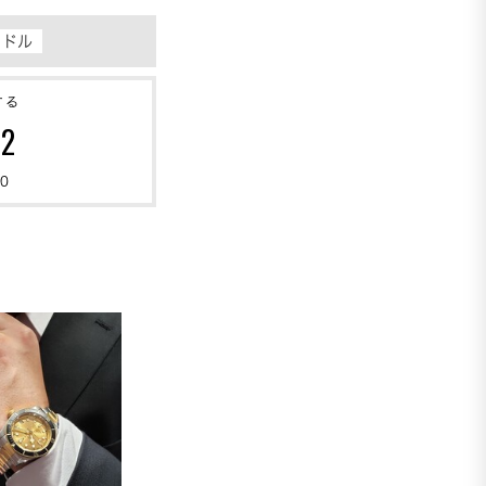
ードル
する
82
0