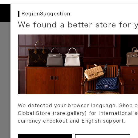
RegionSuggestion
We found a better store for 
お支払いについて
以下のお支払方法が利用可能です。
クレジットカード
ショッピングローン
銀行振込・郵便振替
代金引換
Amazon Pay
PayPay
auPay
メルペイ
店頭支払い
We detected your browser language. Shop o
Global Store (rare.gallery) for international 
詳しくはこちら
currency checkout and English support.