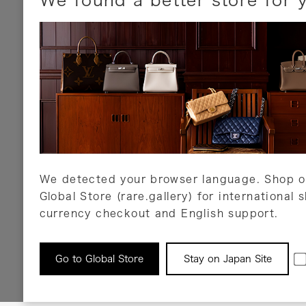
お支払いについて
以下のお支払方法が利用可能です。
クレジットカード
ショッピングローン
銀行振込・郵便振替
代金引換
Amazon Pay
PayPay
auPay
メルペイ
店頭支払い
We detected your browser language. Shop o
Global Store (rare.gallery) for international 
詳しくはこちら
currency checkout and English support.
返品について
Go to Global Store
Stay on Japan Site
返品可能な対象商品に限り、商品の受け取り後
以内にご連絡ください。