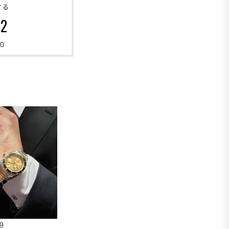
する
82
0
9