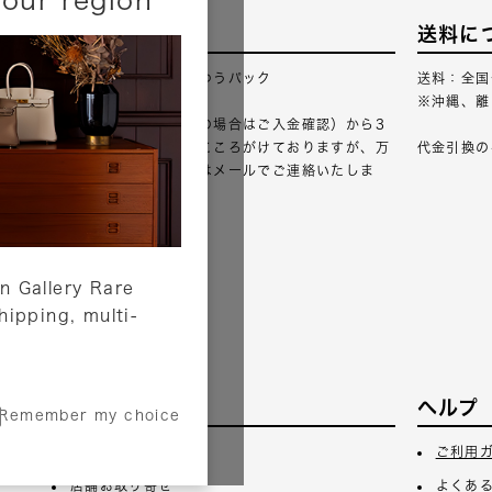
配送について
送料に
配送業者：佐川急便・ゆうパック
送料：全国
※沖縄、離
ご注文確認（銀行振込の場合はご入金確認）から3
営業日以内のご出荷をこころがけておりますが、万
代金引換の
が一出荷が遅れる場合はメールでご連絡いたしま
す。
詳しくはこちら
n Gallery Rare
shipping, multi-
サービス
ヘルプ
Remember my choice
3日
ギフトラッピング
ご利用
店舗お取り寄せ
よくあ