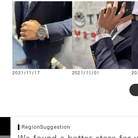
2021/11/17
2021/11/01
20
RegionSuggestion
We found a better store for 