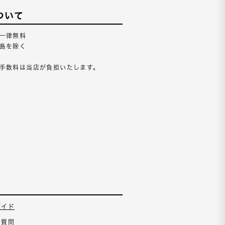
ついて
一律無料
島を除く
手数料は当店が負担いたします。
ガイド
る質問