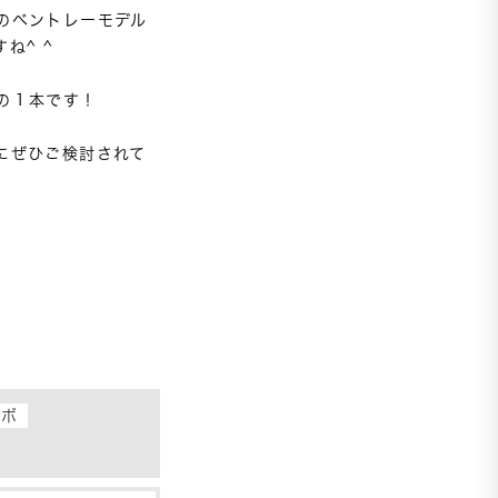
のベントレーモデル
^ ^

１本です！

にぜひご検討されて
ラボ