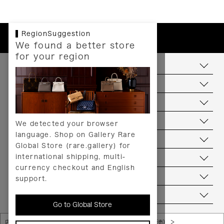
RegionSuggestion
We found a better store
for your region
お支払いについて
配送について
送料について
返品について
We detected your browser
language. Shop on Gallery Rare
サービス
Global Store (rare.gallery) for
international shipping, multi-
ヘルプ
currency checkout and English
お問い合わせ
support.
当店について
Go to Global Store
店舗一覧
販売規約（店頭販売）