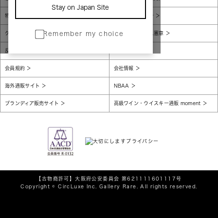
Stay on Japan Site
特定商取引法に基づく表示
個人情報保護方針
グローバルプライバシーポリシー
コンプライアンス憲章
Remember my choice
反社会的勢力に対する基本方針
腐敗防止
会員規約
会社情報
海外通販サイト
NBAA
ブランディア販売サイト
高級ワイン・ウイスキー通販 moment
【古物商許可】
大阪府公安委員会 第621111601117号
Copyright © CircLuxe Inc. Gallery Rare. All rights reserved.