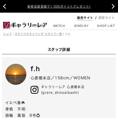


新規会員登録で1,000ポイントプレゼント!
販売サイト
買取サイト
CATEGORY
FASHION
WATCH
JEWELRY
SHOP LIST
トップ
スタッフスタイリング スタッフ一覧
f.h
スタッフ詳細
f.h
心斎橋本店
158cm
WOMEN
ギャラリーレア 心斎橋本店
grare_shinsaibashi
イエベ春☘️

骨格　不明

指輪　薬指　8号💍