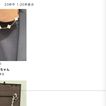
20
件中
1
-
20
件表示
1
こちゃん
本店