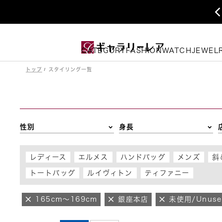
CATEGORY
FASHION
WATCH
JEWEL
トップ
スタイリング一覧
性別
身長
レディース
エルメス
ハンドバッグ
メンズ
斜
トートバッグ
ルイヴィトン
ティファニー
165cm～169cm
銀座本店
未使用/Unuse