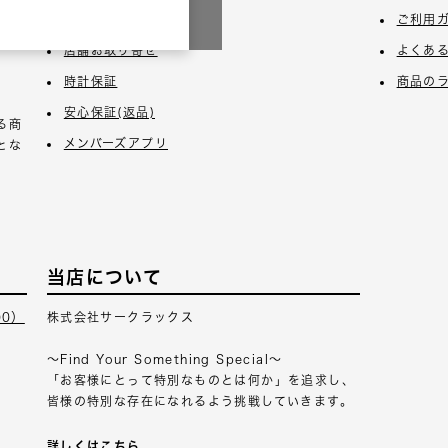
3日
ギフトラッピング
ご利用
店舗お取り寄せ
よくあ
時計保証
商品の
安心保証(返品)
る商
メンバーズアプリ
とな
当店について
00）
株式会社サークラックス
～Find Your Something Special～
「お客様にとって特別なものとは何か」を追求し、
皆様の特別な存在になれるよう挑戦していきます。
詳しくはこちら