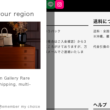
your region
配送について
送料に
配送業者：佐川急便・ゆうパック
送料：全国
※沖縄、離
ご注文確認（銀行振込の場合はご入金確認）から3
営業日以内のご出荷をこころがけておりますが、万
代金引換の
が一出荷が遅れる場合はメールでご連絡いたしま
す。
詳しくはこちら
n Gallery Rare
shipping, multi-
サービス
ヘルプ
Remember my choice