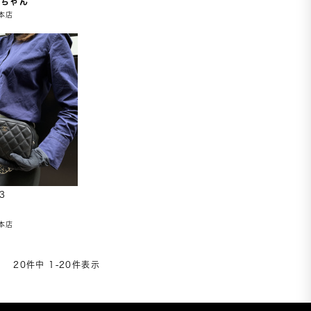
こちゃん
本店
3
イ
本店
20
件中
1
-
20
件表示