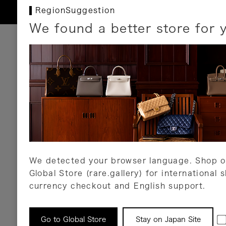
RegionSuggestion
We found a better store for 
お支払いについて
以下のお支払方法が利用可能です。
クレジットカード
ショッピングローン
銀行振込・郵便振替
代金引換
Amazon Pay
PayPay
auPay
メルペイ
店頭支払い
We detected your browser language. Shop o
Global Store (rare.gallery) for international 
詳しくはこちら
currency checkout and English support.
返品について
Go to Global Store
Stay on Japan Site