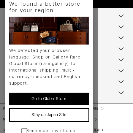
We found a better store
for your region
お支払いについて
配送について
送料について
返品について
We detected your browser
language. Shop on Gallery Rare
サービス
Global Store (rare.gallery) for
international shipping, multi-
ヘルプ
currency checkout and English
お問い合わせ
support.
当店について
Go to Global Store
店舗一覧
販売規約（店頭販売）
Stay on Japan Site
特定商取引法に基づく表示
個人情報保護方針
グローバルプライバシーポリシー
コンプライアンス憲章
Remember my choice