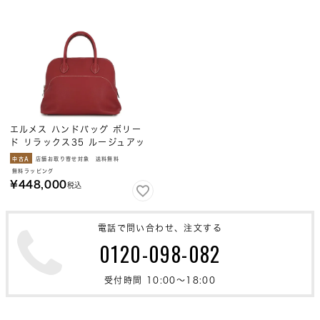
エルメス ハンドバッグ ボリー
ド リラックス35 ルージュアッ
シュ/シルバー金具 エプソン Ａ
中古A
店舗お取り寄せ対象
送料無料
刻印 安心保証
無料ラッピング
¥
448,000
税込
電話で問い合わせ、注文する
0120-098-082
受付時間 10:00〜18:00