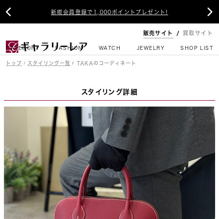


新入荷アイテム毎日12時更新！
販売サイト
買取サイト
CATEGORY
FASHION
WATCH
JEWELRY
SHOP LIST
トップ
スタイリング一覧
TAKAのコーディネート
スタイリング詳細