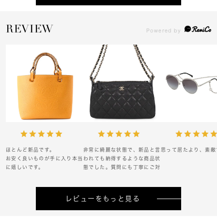
REVIEW
ほとんど新品です。
非常に綺麗な状態で、新品と言
思って居たより、素敵
お安く良いものが手に入り本当
われても納得するような商品状
に嬉しいです。
態でした。質問にも丁寧にご対
ラッキーでした。
応くださり感謝申し上げます。
また機会がありましたらぜひ購
入させていただきます。
レビューをもっと見る