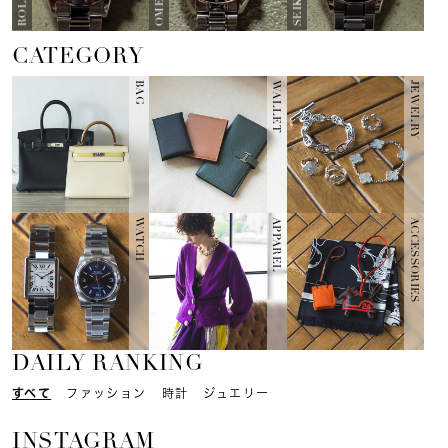
OMEGA
ROLEX
SEIKO
CATEGORY
BAG
WALLET
JEWELRY
WATCH
APPAREL
ACCESSORIES
DAILY RANKING
すべて
ファッション
時計
ジュエリー
INSTAGRAM