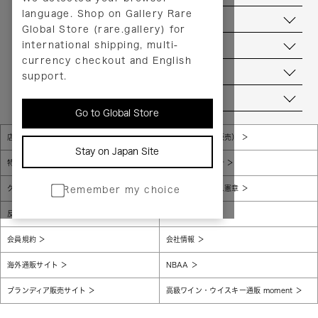
language. Shop on Gallery Rare
サービス
Global Store (rare.gallery) for
international shipping, multi-
ヘルプ
currency checkout and English
お問い合わせ
support.
当店について
Go to Global Store
店舗一覧
販売規約（店頭販売）
Stay on Japan Site
特定商取引法に基づく表示
個人情報保護方針
グローバルプライバシーポリシー
コンプライアンス憲章
Remember my choice
反社会的勢力に対する基本方針
腐敗防止
会員規約
会社情報
海外通販サイト
NBAA
ブランディア販売サイト
高級ワイン・ウイスキー通販 moment