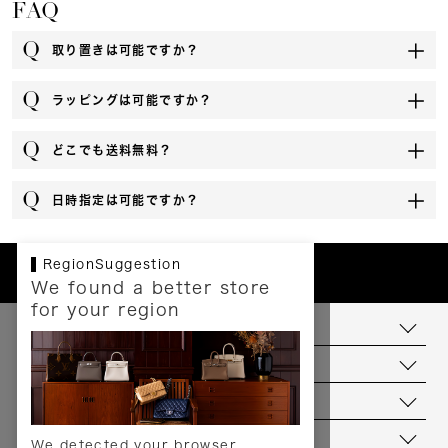
FAQ
取り置きは可能ですか？
ラッピングは可能ですか？
どこでも送料無料？
日時指定は可能ですか？
RegionSuggestion
We found a better store
for your region
お支払いについて
配送について
送料について
返品について
We detected your browser