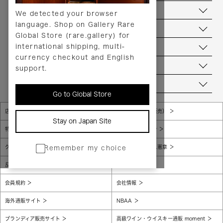
返品について
We detected your browser
language. Shop on Gallery Rare
サービス
Global Store (rare.gallery) for
international shipping, multi-
ヘルプ
currency checkout and English
お問い合わせ
support.
当店について
Go to Global Store
店舗一覧
販売規約（店頭販売）
Stay on Japan Site
特定商取引法に基づく表示
個人情報保護方針
グローバルプライバシーポリシー
コンプライアンス憲章
Remember my choice
反社会的勢力に対する基本方針
腐敗防止
会員規約
会社情報
海外通販サイト
NBAA
ブランディア販売サイト
高級ワイン・ウイスキー通販 moment