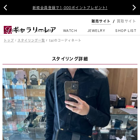


新規会員登録で1,000ポイントプレゼント!
販売サイト
買取サイト
CATEGORY
FASHION
WATCH
JEWELRY
SHOP LIST
トップ
スタイリング一覧
taiのコーディネート
スタイリング詳細