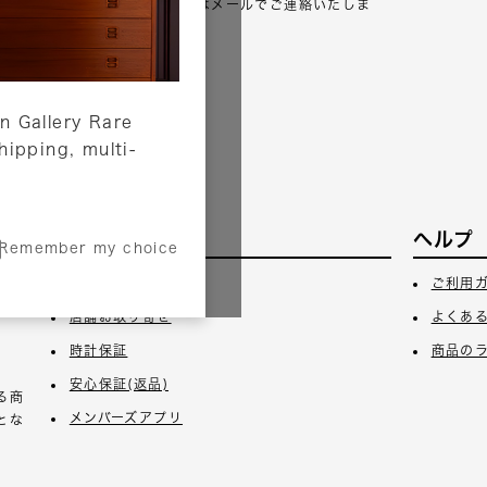
が一出荷が遅れる場合はメールでご連絡いたしま
す。
詳しくはこちら
n Gallery Rare
shipping, multi-
サービス
ヘルプ
Remember my choice
3日
ギフトラッピング
ご利用
店舗お取り寄せ
よくあ
時計保証
商品の
安心保証(返品)
る商
メンバーズアプリ
とな