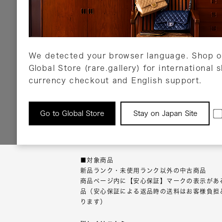
代金引換
Amazon Pay
PayPay
auPay
メルペイ
店頭支払い
We detected your browser language. Shop o
Global Store (rare.gallery) for international 
詳しくはこちら
currency checkout and English support.
返品について
Go to Global Store
Stay on Japan Site
返品可能な対象商品に限り、商品の受け取り後
以内にご連絡ください。
■対象商品
新品ランク・未使用ランク以外の中古商品
商品ページ内に【安心保証】マークの表示があ
品（安心保証による返品時の送料はお客様負担
ります）