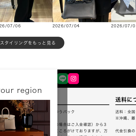
26/07/06
2026/07/04
2026/07/0
もっと見る
your region
配送について
送料に
配送業者：佐川急便・ゆうパック
送料：全国
※沖縄、離
ご注文確認（銀行振込の場合はご入金確認）から3
営業日以内のご出荷をこころがけておりますが、万
代金引換の