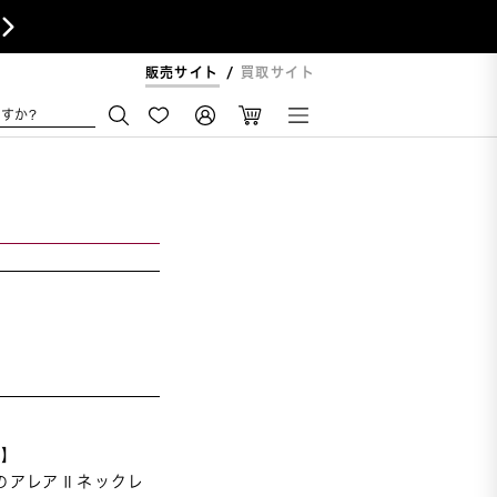

販売サイト
買取サイト
すか?
】

のアレアⅡネックレ