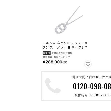
エルメス ネックレス シェーヌ
ダンクル アレア II ネックレス
SV925シルバー HERMES ジ
未使用
店舗お取り寄せ対象
ュエリー
送料無料
無料ラッピング
¥
288,000
税込
電話で問い合わせ、注文
0120-098-0
受付時間 10:00〜18:0