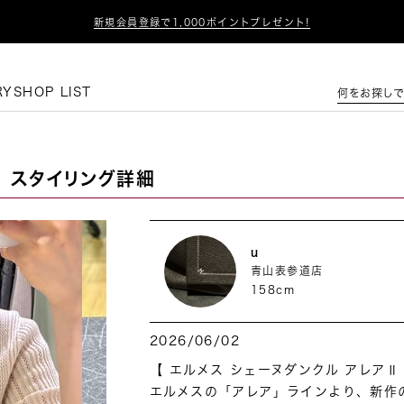

新規会員登録で1,000ポイントプレゼント!
この条件で絞り込む
RY
SHOP LIST
何をお探しで
スタイリング詳細
u
青山表参道店
158cm
2026/06/02
【 エルメス シェーヌダンクル アレアⅡ 
エルメスの「アレア」ラインより、新作