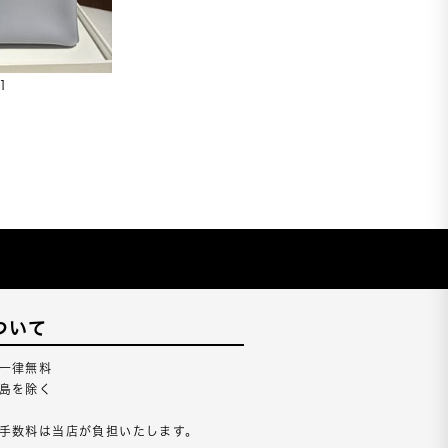
1
ついて
一律無料
島を除く
手数料は当店が負担いたします。