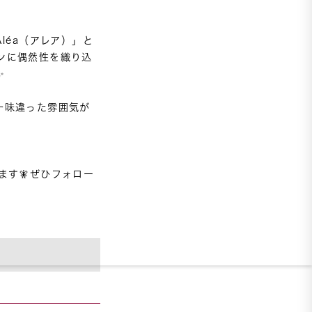
léa（アレア）」と
ンに偶然性を織り込


一味違った雰囲気が
ます🧚ぜひフォロー