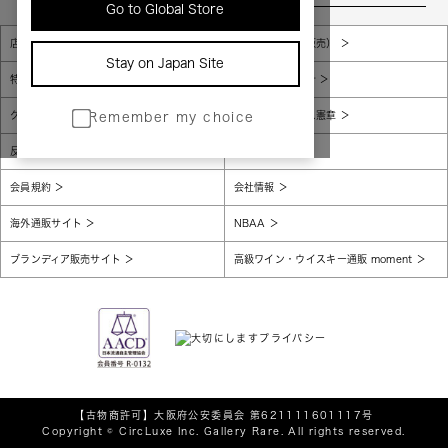
Go to Global Store
店舗一覧
販売規約（店頭販売）
Stay on Japan Site
特定商取引法に基づく表示
個人情報保護方針
グローバルプライバシーポリシー
コンプライアンス憲章
Remember my choice
反社会的勢力に対する基本方針
腐敗防止
会員規約
会社情報
海外通販サイト
NBAA
ブランディア販売サイト
高級ワイン・ウイスキー通販 moment
【古物商許可】
大阪府公安委員会 第621111601117号
Copyright © CircLuxe Inc. Gallery Rare. All rights reserved.