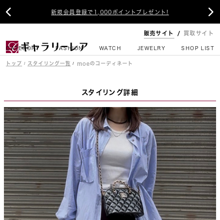


新規会員登録で1,000ポイントプレゼント!
販売サイト
買取サイト
CATEGORY
FASHION
WATCH
JEWELRY
SHOP LIST
トップ
スタイリング一覧
moeのコーディネート
スタイリング詳細