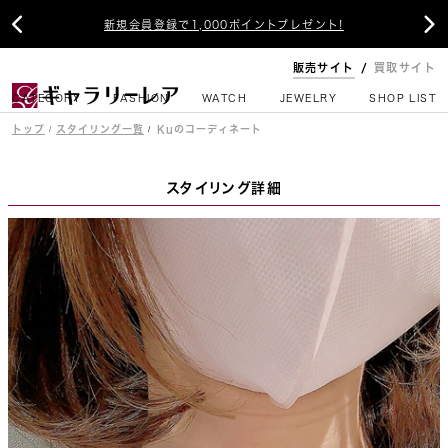


新規会員登録で1,000ポイントプレゼント!
販売サイト
買取サイト
CATEGORY
FASHION
WATCH
JEWELRY
SHOP LIST
トップ
スタイリング一覧
Kuのコーディネート
スタイリング詳細