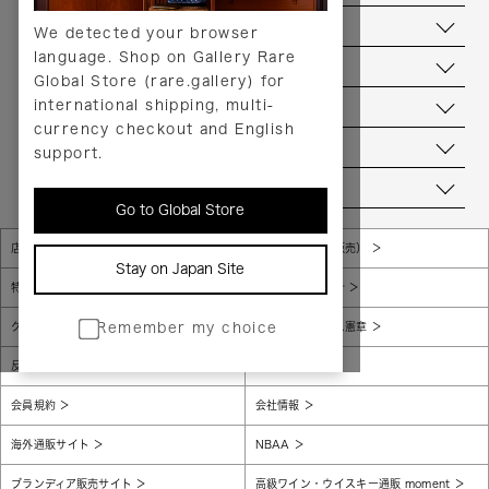
返品について
We detected your browser
language. Shop on Gallery Rare
サービス
Global Store (rare.gallery) for
international shipping, multi-
ヘルプ
currency checkout and English
お問い合わせ
support.
当店について
Go to Global Store
店舗一覧
販売規約（店頭販売）
Stay on Japan Site
特定商取引法に基づく表示
個人情報保護方針
グローバルプライバシーポリシー
コンプライアンス憲章
Remember my choice
反社会的勢力に対する基本方針
腐敗防止
会員規約
会社情報
海外通販サイト
NBAA
ブランディア販売サイト
高級ワイン・ウイスキー通販 moment