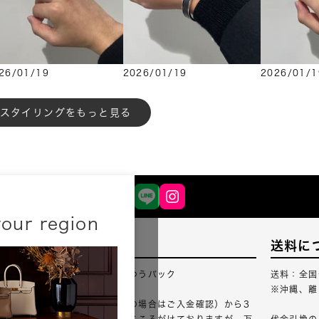
26/01/19
2026/01/19
2026/01/1
もっと見る
your region
配送について
送料に
配送業者：佐川急便・ゆうパック
送料：全国
※沖縄、離
ご注文確認（銀行振込の場合はご入金確認）から3
営業日以内のご出荷をこころがけておりますが、万
代金引換の