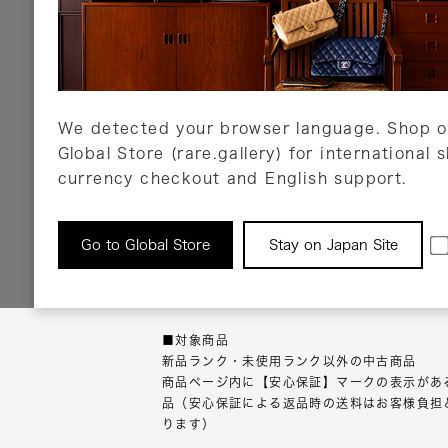
代金引換
Amazon Pay
PayPay
auPay
メルペイ
店頭支払い
We detected your browser language. Shop o
Global Store (rare.gallery) for international 
詳しくはこちら
currency checkout and English support.
返品について
Go to Global Store
Stay on Japan Site
返品可能な対象商品に限り、商品の受け取り後
以内にご連絡ください。
■対象商品
新品ランク・未使用ランク以外の中古商品
商品ページ内に【安心保証】マークの表示があ
品（安心保証による返品時の送料はお客様負担
ります）