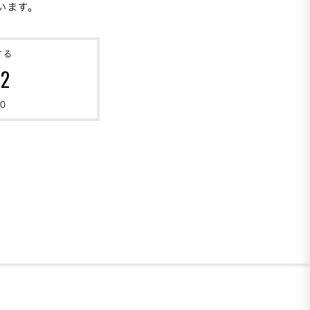
ます。

する
82
0