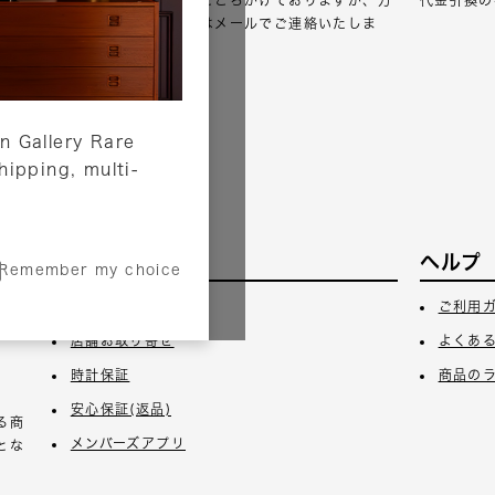
が一出荷が遅れる場合はメールでご連絡いたしま
す。
詳しくはこちら
n Gallery Rare
shipping, multi-
サービス
ヘルプ
Remember my choice
3日
ギフトラッピング
ご利用
店舗お取り寄せ
よくあ
時計保証
商品の
安心保証(返品)
る商
メンバーズアプリ
とな