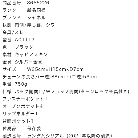
商品番号	8655226

ランク	新品同様

ブランド	シャネル

状態	内側/押し跡、シワ

金具/スレ

型番	A01112

色	ブラック

素材	キャビアスキン

金具	シルバー金具

サイズ	W25cm×H15cm×D7cm

チェーンの長さ/(一連)88cm・(二連)53cm

重量	750g

仕様	バッグ開閉口/Ｗフラップ開閉(ターンロック金具付き)

ファスナーポケット1

オープンポケット4

リップホルダー1

背面ポケット1

付属品	保存袋

製造番号	ランダムシリアル（2021年以降の製造）