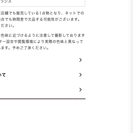
フランス
実店舗でも販売している1点物となり、ネットでの
場合でも時間差で欠品する可能性がございます。
ください。
の色味に近づけるように注意して撮影しております
ニター設定や閲覧環境により実際の色味と異なって
います。予めご了承ください。
いて
品の場合のみ返品が可能です。
新品」または「未使用」の商品は当店の返
安心保証」の対象外です。
料はお客様負担となります。あらかじめご
。
詳細はこちら