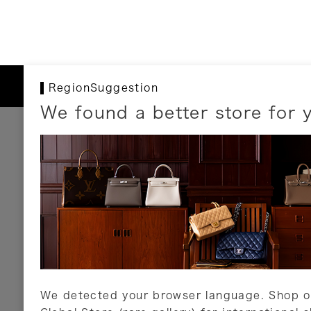
RegionSuggestion
We found a better store for 
お支払いについて
以下のお支払方法が利用可能です。
クレジットカード
ショッピングローン
銀行振込・郵便振替
代金引換
Amazon Pay
PayPay
auPay
メルペイ
店頭支払い
We detected your browser language. Shop o