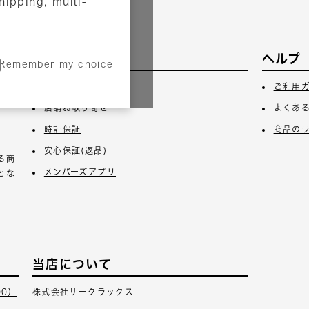
shipping, multi-
サービス
ヘルプ
Remember my choice
3日
ギフトラッピング
ご利用
店舗お取り寄せ
よくあ
時計保証
商品の
安心保証(返品)
る商
メンバーズアプリ
とな
当店について
00）
株式会社サークラックス