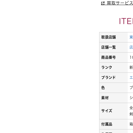
買取サービ
IT
取扱店舗
店舗一覧
商品番号
1
ランク
ブランド
色
素材
シ
全
サイズ
剣
付属品