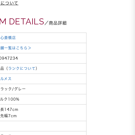
スについて
EM DETAILS
／商品詳細
東心斎橋店
店舗一覧はこちら＞
0947234
新品（
ランクについて
）
エルメス
ブラック/グレー
ルク100%
長147cm
先幅7cm
箱