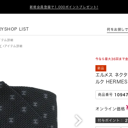

新規会員登録で1,000ポイントプレゼント!
この条件で絞り込む
RY
SHOP LIST
何をお探しで
イ
今なら最大36回まで
新品
エルメス ネクタ
ルク HERMES
商品番号
1094
オンライン価格
付与ポイント：