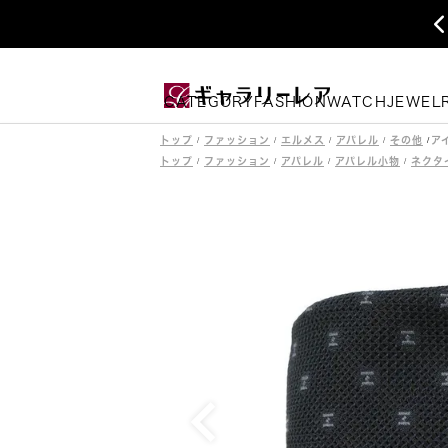
CATEGORY
FASHION
WATCH
JEWEL
トップ
ファッション
エルメス
アパレル
その他
トップ
ファッション
アパレル
アパレル小物
ネクタ