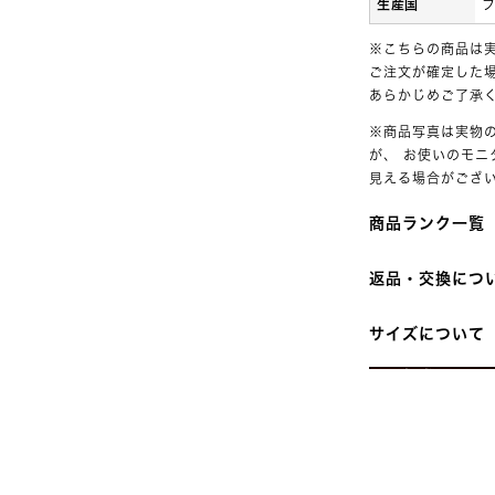
生産国
※こちらの商品は
ご注文が確定した
あらかじめご了承
※商品写真は実物
が、 お使いのモ
見える場合がござ
商品ランク一覧
返品・交換につ
中古ランク商
サイズについて
※ランクが「
品サービス「
※返品時の送
了承ください
►
返品規定の