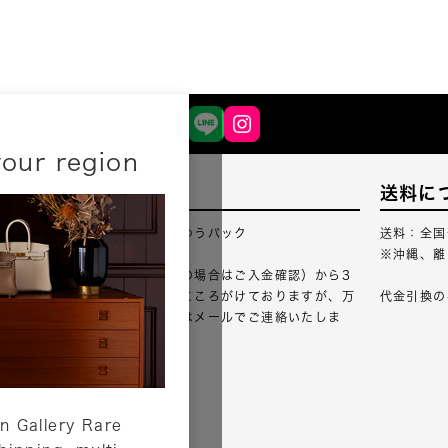
your region
配送について
送料に
配送業者：佐川急便・ゆうパック
送料：全国
※沖縄、離
ご注文確認（銀行振込の場合はご入金確認）から3
営業日以内のご出荷をこころがけておりますが、万
代金引換の
が一出荷が遅れる場合はメールでご連絡いたしま
す。
詳しくはこちら
n Gallery Rare