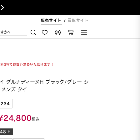

販売サイト
買取サイト
すか?
金利0%でお買い求めいただけます！
イ グルナディーヌH ブラック/グレー シ
 メンズ タイ
7234
¥
24,800
税込
248
P