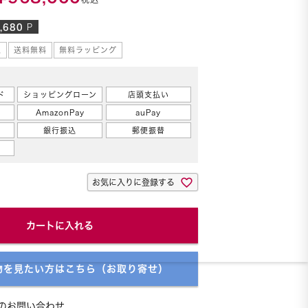
,680
P
象
送料無料
無料ラッピング
覧
ド
ショッピングローン
店頭支払い
AmazonPay
auPay
銀行振込
郵便振替
お気に入りに登録する
カートに入れる
物を見たい方はこちら（お取り寄せ）
のお問い合わせ