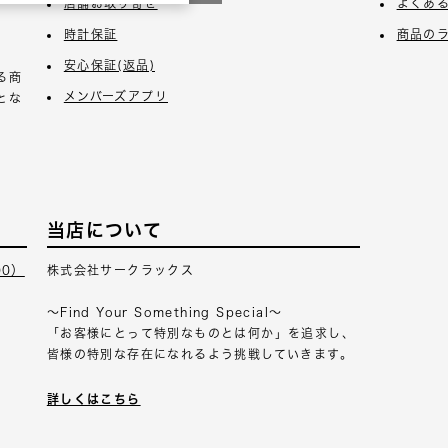
店舗お取り寄せ
よくあ
時計保証
商品の
安心保証(返品)
る商
メンバーズアプリ
とな
当店について
00）
株式会社サークラックス
～Find Your Something Special～
「お客様にとって特別なものとは何か」を追求し、
皆様の特別な存在になれるよう挑戦していきます。
詳しくはこちら