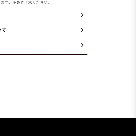
います。予めご了承ください。
いて
品の場合のみ返品が可能です。
新品」または「未使用」の商品は当店の返
安心保証」の対象外です。
料はお客様負担となります。あらかじめご
。
詳細はこちら