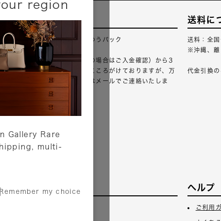
your region
配送について
送料に
配送業者：佐川急便・ゆうパック
送料：全国
※沖縄、離
ご注文確認（銀行振込の場合はご入金確認）から3
営業日以内のご出荷をこころがけておりますが、万
代金引換の
が一出荷が遅れる場合はメールでご連絡いたしま
す。
詳しくはこちら
n Gallery Rare
shipping, multi-
サービス
ヘルプ
Remember my choice
3日
ギフトラッピング
ご利用