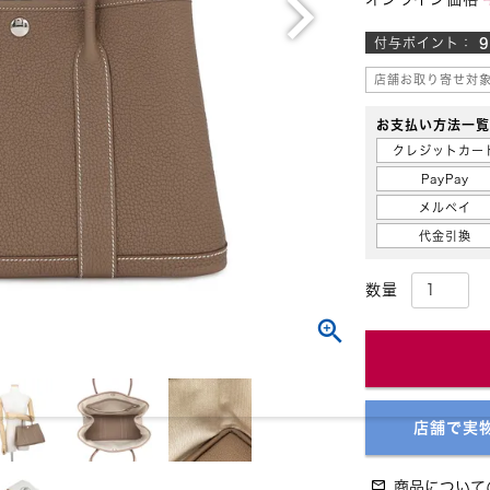
付与ポイント：
9
店舗お取り寄せ対
お支払い方法一
クレジットカー
PayPay
メルペイ
代金引換
店舗で実
商品について