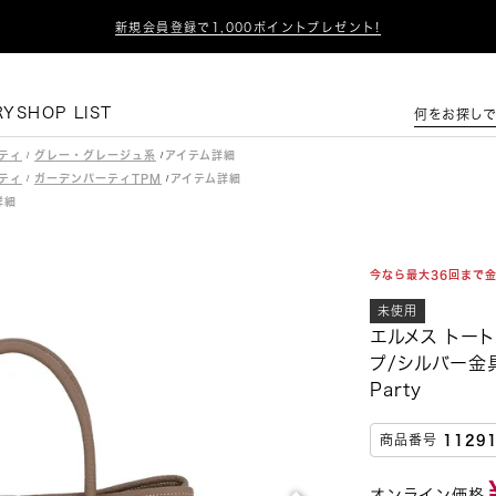

新規会員登録で1,000ポイントプレゼント!
この条件で絞り込む
RY
SHOP LIST
何をお探しで
ティ
グレー・グレージュ系
ティ
ガーデンパーティTPM
今なら最大36回まで
未使用
エルメス トート
プ/シルバー金具
Party
商品番号
1129
オンライン価格