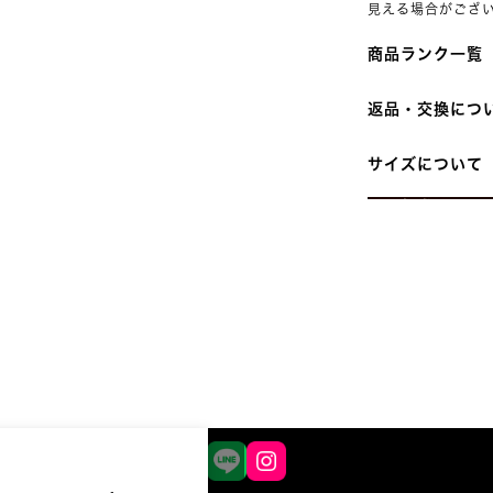
見える場合がござ
商品ランク一覧
返品・交換につ
中古ランク商
サイズについて
※ランクが「
品サービス「
※返品時の送
了承ください
►
返品規定の