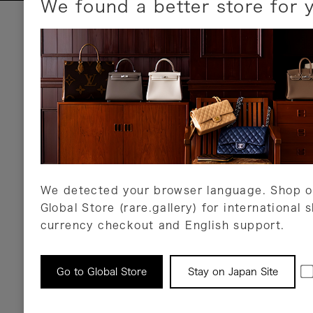
We found a better store for 
お支払いについて
以下のお支払方法が利用可能です。
クレジットカード
ショッピングローン
銀行振込・郵便振替
代金引換
Amazon Pay
PayPay
auPay
メルペイ
店頭支払い
We detected your browser language. Shop o
Global Store (rare.gallery) for international 
詳しくはこちら
currency checkout and English support.
返品について
Go to Global Store
Stay on Japan Site
返品可能な対象商品に限り、商品の受け取り後
以内にご連絡ください。