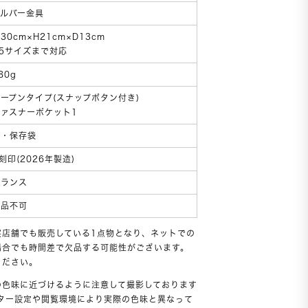
シルバー金具
30cm×H21cm×D13cm
B5サイズまで対応
80g
オープンタイプ(スナップボタン付き)
ファスナーポケット1
箱・保存袋
刻印(2026年製造)
フランス
返品不可
実店舗でも販売している1点物となり、ネットでの
場合でも時間差で欠品する可能性がございます。
ください。
の色味に近づけるように注意して撮影しております
ニター設定や閲覧環境により実際の色味と異なって