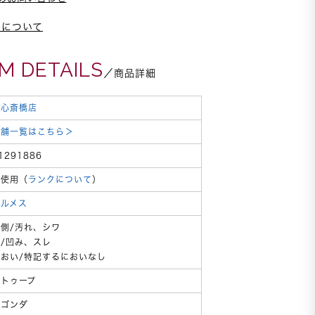
スについて
EM DETAILS
／商品詳細
東心斎橋店
店舗一覧はこちら＞
1291886
未使用（
ランクについて
）
エルメス
内側/汚れ、シワ
箱/凹み、スレ
におい/特記するにおいなし
エトゥープ
ネゴンダ