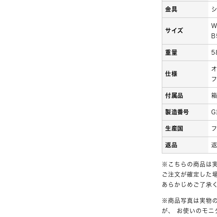
金具
W
サイズ
重量
5
仕様
付属品
製造番号
G
生産国
返品
※こちらの商品は
ご注文が確定した
あらかじめご了承
※商品写真は実物
が、 お使いのモ