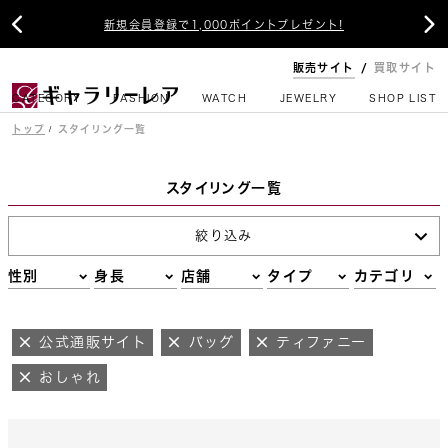


新規会員登録で1,000ポイントプレゼント!
販売サイト
買取サイト
CATEGORY
FASHION
WATCH
JEWELRY
SHOP LIST
トップ
スタイリング一覧
スタイリング一覧
絞り込み
性別
身長
店舗
タイプ
カテゴリ
公式通販サイト
バッグ
ティファニー
おしゃれ