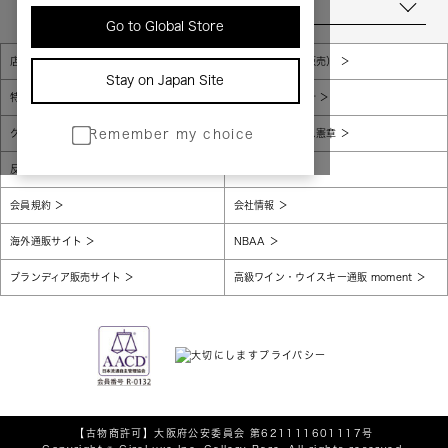
当店について
Go to Global Store
店舗一覧
販売規約（店頭販売）
Stay on Japan Site
特定商取引法に基づく表示
個人情報保護方針
グローバルプライバシーポリシー
コンプライアンス憲章
Remember my choice
反社会的勢力に対する基本方針
腐敗防止
会員規約
会社情報
海外通販サイト
NBAA
ブランディア販売サイト
高級ワイン・ウイスキー通販 moment
【古物商許可】
大阪府公安委員会 第621111601117号