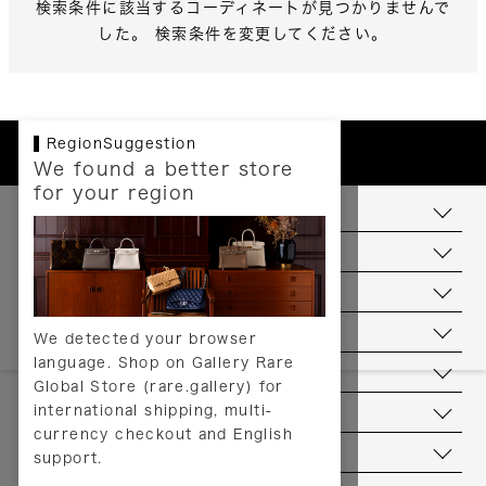
検索条件に該当するコーディネートが見つかりませんで
した。 検索条件を変更してください。
RegionSuggestion
We found a better store
for your region
お支払いについて
配送について
送料について
返品について
We detected your browser
language. Shop on Gallery Rare
サービス
Global Store (rare.gallery) for
international shipping, multi-
ヘルプ
currency checkout and English
お問い合わせ
support.