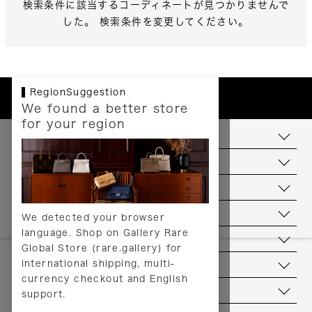
検索条件に該当するコーディネートが見つかりませんで
した。 検索条件を変更してください。
RegionSuggestion
We found a better store
for your region
お支払いについて
配送について
送料について
返品について
We detected your browser
language. Shop on Gallery Rare
サービス
Global Store (rare.gallery) for
international shipping, multi-
ヘルプ
currency checkout and English
お問い合わせ
support.