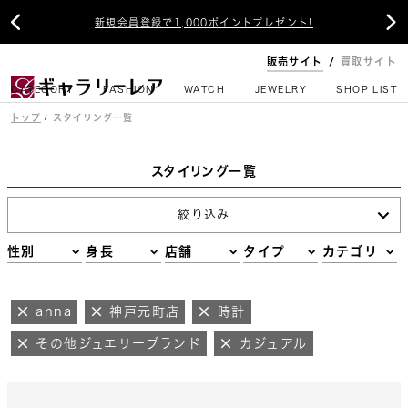


新規会員登録で1,000ポイントプレゼント!
販売サイト
買取サイト
CATEGORY
FASHION
WATCH
JEWELRY
SHOP LIST
トップ
スタイリング一覧
スタイリング一覧
絞り込み
性別
身長
店舗
タイプ
カテゴリ
anna
神戸元町店
時計
その他ジュエリーブランド
カジュアル