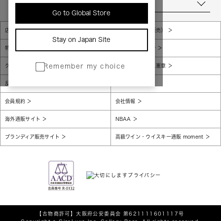
当店について
Go to Global Store
店舗一覧
販売規約（店頭販売）
Stay on Japan Site
特定商取引法に基づく表示
個人情報保護方針
グローバルプライバシーポリシー
コンプライアンス憲章
Remember my choice
反社会的勢力に対する基本方針
腐敗防止
会員規約
会社情報
海外通販サイト
NBAA
ブランディア販売サイト
高級ワイン・ウイスキー通販 moment
【古物商許可】
大阪府公安委員会 第621111601117号