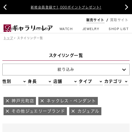


新規会員登録で1,000ポイントプレゼント!
販売サイト
買取サイト
CATEGORY
FASHION
WATCH
JEWELRY
SHOP LIST
トップ
スタイリング一覧
スタイリング一覧
絞り込み
性別
身長
店舗
タイプ
カテゴリ
神戸元町店
ネックレス・ペンダント
その他ジュエリーブランド
カジュアル