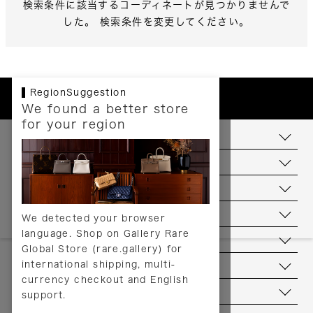
検索条件に該当するコーディネートが見つかりませんで
した。 検索条件を変更してください。
RegionSuggestion
We found a better store
for your region
お支払いについて
配送について
送料について
返品について
We detected your browser
language. Shop on Gallery Rare
サービス
Global Store (rare.gallery) for
international shipping, multi-
ヘルプ
currency checkout and English
お問い合わせ
support.