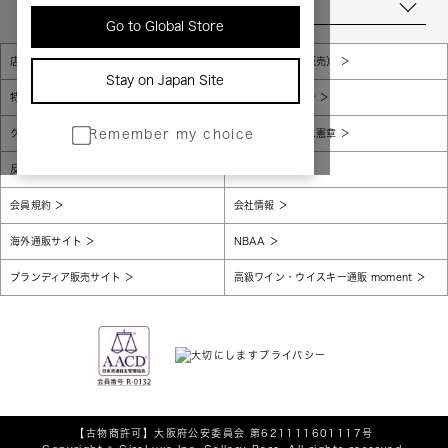
当店について
Go to Global Store
店舗一覧
販売規約（店頭販売）
Stay on Japan Site
特定商取引法に基づく表示
個人情報保護方針
グローバルプライバシーポリシー
コンプライアンス憲章
Remember my choice
反社会的勢力に対する基本方針
腐敗防止
会員規約
会社情報
海外通販サイト
NBAA
ブランディア販売サイト
高級ワイン・ウイスキー通販 moment
【古物商許可】
大阪府公安委員会 第621111601117号