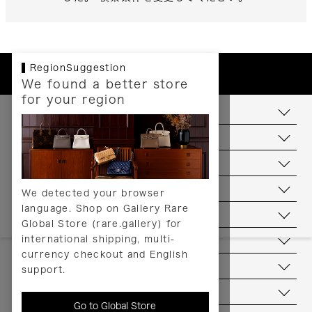
RegionSuggestion
We found a better store
for your region
お支払いについて
配送について
送料について
返品について
We detected your browser
language. Shop on Gallery Rare
サービス
Global Store (rare.gallery) for
international shipping, multi-
ヘルプ
currency checkout and English
お問い合わせ
support.
当店について
Go to Global Store