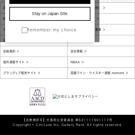
店舗一覧
販売規約（店頭販売）
Stay on Japan Site
特定商取引法に基づく表示
個人情報保護方針
グローバルプライバシーポリシー
コンプライアンス憲章
Remember my choice
反社会的勢力に対する基本方針
腐敗防止
会員規約
会社情報
海外通販サイト
NBAA
ブランディア販売サイト
高級ワイン・ウイスキー通販 moment
【古物商許可】
大阪府公安委員会 第621111601117号
Copyright © CircLuxe Inc. Gallery Rare. All rights reserved.