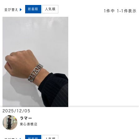
新着順
人気順
並び替え
1
件中
1
-
1
件表示
2025/12/05
ラマー
東心斎橋店
新着順
人気順