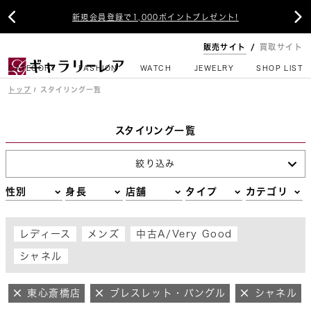


新規会員登録で1,000ポイントプレゼント!
販売サイト
買取サイト
CATEGORY
FASHION
WATCH
JEWELRY
SHOP LIST
トップ
スタイリング一覧
スタイリング一覧
絞り込み
性別
身長
店舗
タイプ
カテゴリ
レディース
メンズ
中古A/Very Good
シャネル
東心斎橋店
ブレスレット・バングル
シャネル