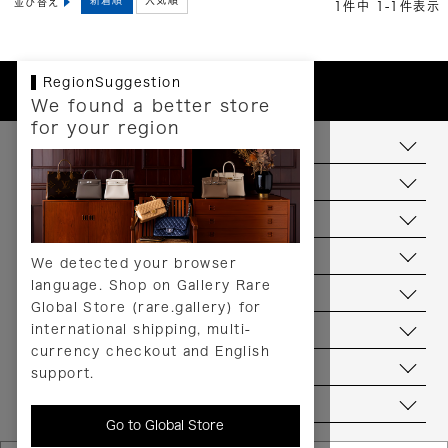
並び替え
1
件中
1
-
1
件表示
RegionSuggestion
We found a better store
for your region
お支払いについて
配送について
送料について
返品について
We detected your browser
language. Shop on Gallery Rare
サービス
Global Store (rare.gallery) for
international shipping, multi-
ヘルプ
currency checkout and English
お問い合わせ
support.
当店について
Go to Global Store