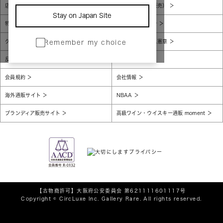
店舗一覧
販売規約（店頭販売）
Stay on Japan Site
特定商取引法に基づく表示
個人情報保護方針
グローバルプライバシーポリシー
コンプライアンス憲章
Remember my choice
反社会的勢力に対する基本方針
腐敗防止
会員規約
会社情報
海外通販サイト
NBAA
ブランディア販売サイト
高級ワイン・ウイスキー通販 moment
【古物商許可】
大阪府公安委員会 第621111601117号
Copyright © CircLuxe Inc. Gallery Rare. All rights reserved.