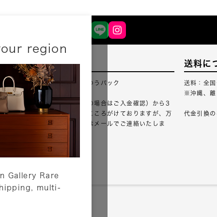
your region
配送について
送料に
配送業者：佐川急便・ゆうパック
送料：全国
※沖縄、離
ご注文確認（銀行振込の場合はご入金確認）から3
営業日以内のご出荷をこころがけておりますが、万
代金引換の
が一出荷が遅れる場合はメールでご連絡いたしま
す。
詳しくはこちら
n Gallery Rare
shipping, multi-