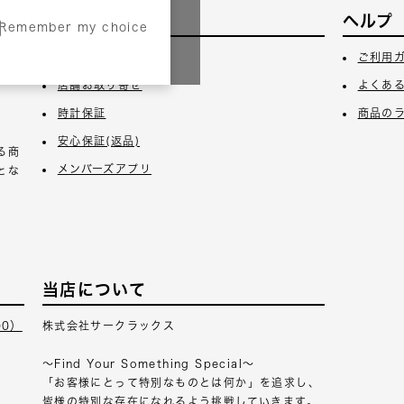
サービス
ヘルプ
Remember my choice
3日
ギフトラッピング
ご利用
店舗お取り寄せ
よくあ
時計保証
商品の
安心保証(返品)
る商
メンバーズアプリ
とな
当店について
00）
株式会社サークラックス
～Find Your Something Special～
「お客様にとって特別なものとは何か」を追求し、
皆様の特別な存在になれるよう挑戦していきます。