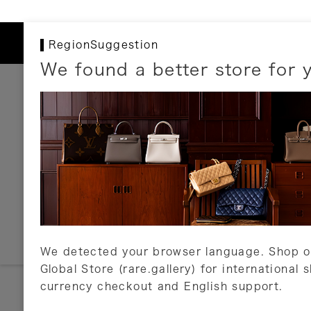
RegionSuggestion
We found a better store for 
お支払いについて
以下のお支払方法が利用可能です。
クレジットカード
ショッピングローン
銀行振込・郵便振替
代金引換
Amazon Pay
PayPay
auPay
メルペイ
店頭支払い
We detected your browser language. Shop o
Global Store (rare.gallery) for international 
詳しくはこちら
currency checkout and English support.