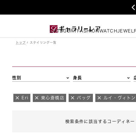
CATEGORY
FASHION
WATCH
JEWEL
トップ
スタイリング一覧
性別
身長
Eri
東心斎橋店
バッグ
ルイ・ヴィトン
検索条件に該当するコーディネー