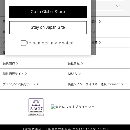
当店について
Go to Global Store
店舗一覧
販売規約（店頭販売）
Stay on Japan Site
特定商取引法に基づく表示
個人情報保護方針
グローバルプライバシーポリシー
コンプライアンス憲章
Remember my choice
反社会的勢力に対する基本方針
腐敗防止
会員規約
会社情報
海外通販サイト
NBAA
ブランディア販売サイト
高級ワイン・ウイスキー通販 moment
【古物商許可】
大阪府公安委員会 第621111601117号