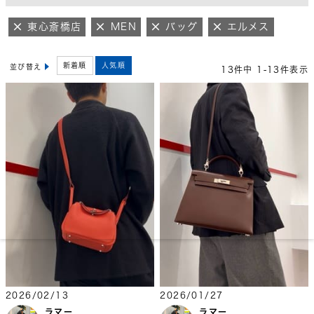
東心斎橋店
MEN
バッグ
エルメス
新着順
人気順
並び替え
13
件中
1
-
13
件表示
2026/02/13
2026/01/27
ラマー
ラマー