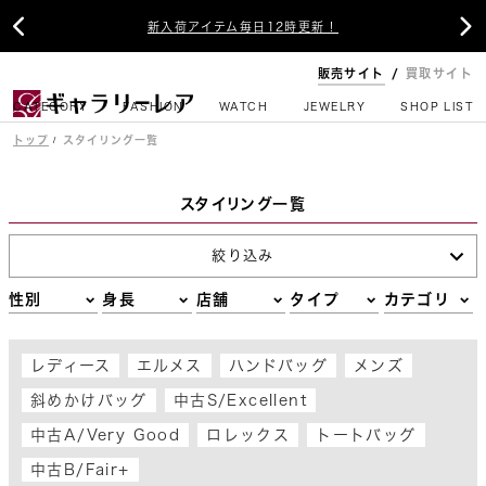


新入荷アイテム毎日12時更新！
販売サイト
買取サイト
CATEGORY
FASHION
WATCH
JEWELRY
SHOP LIST
トップ
スタイリング一覧
スタイリング一覧
絞り込み
性別
身長
店舗
タイプ
カテゴリ
レディース
エルメス
ハンドバッグ
メンズ
斜めかけバッグ
中古S/Excellent
中古A/Very Good
ロレックス
トートバッグ
中古B/Fair+