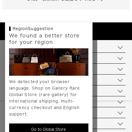
RegionSuggestion
We found a better store
for your region
お支払いについて
配送について
送料について
返品について
We detected your browser
language. Shop on Gallery Rare
サービス
Global Store (rare.gallery) for
international shipping, multi-
ヘルプ
currency checkout and English
お問い合わせ
support.
当店について
Go to Global Store