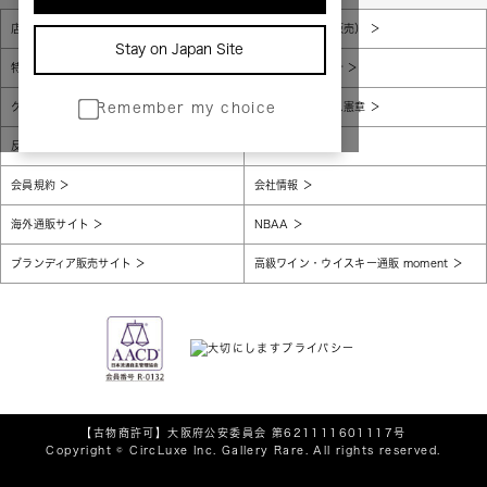
店舗一覧
販売規約（店頭販売）
Stay on Japan Site
特定商取引法に基づく表示
個人情報保護方針
グローバルプライバシーポリシー
コンプライアンス憲章
Remember my choice
反社会的勢力に対する基本方針
腐敗防止
会員規約
会社情報
海外通販サイト
NBAA
ブランディア販売サイト
高級ワイン・ウイスキー通販 moment
【古物商許可】
大阪府公安委員会 第621111601117号
Copyright © CircLuxe Inc. Gallery Rare. All rights reserved.