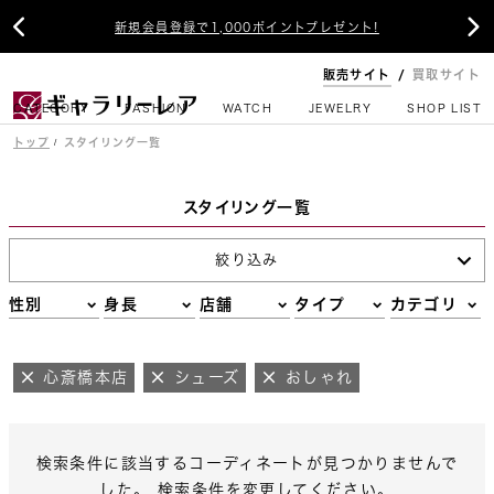


新規会員登録で1,000ポイントプレゼント!
販売サイト
買取サイト
CATEGORY
FASHION
WATCH
JEWELRY
SHOP LIST
トップ
スタイリング一覧
スタイリング一覧
絞り込み
性別
身長
店舗
タイプ
カテゴリ
心斎橋本店
シューズ
おしゃれ
検索条件に該当するコーディネートが見つかりませんで
した。 検索条件を変更してください。