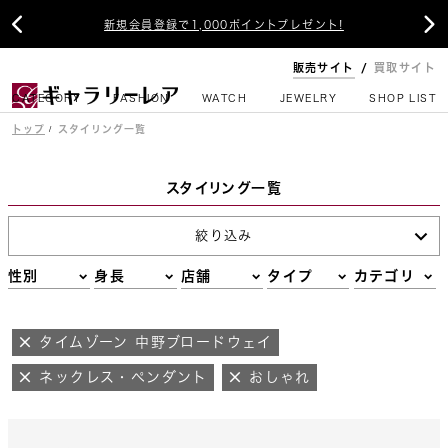


新規会員登録で1,000ポイントプレゼント!
販売サイト
買取サイト
CATEGORY
FASHION
WATCH
JEWELRY
SHOP LIST
トップ
スタイリング一覧
スタイリング一覧
絞り込み
性別
身長
店舗
タイプ
カテゴリ
タイムゾーン 中野ブロードウェイ
ネックレス・ペンダント
おしゃれ