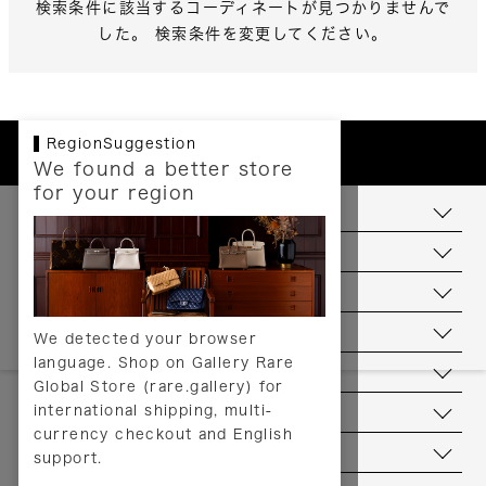
検索条件に該当するコーディネートが見つかりませんで
した。 検索条件を変更してください。
RegionSuggestion
We found a better store
for your region
お支払いについて
配送について
送料について
返品について
We detected your browser
language. Shop on Gallery Rare
サービス
Global Store (rare.gallery) for
international shipping, multi-
ヘルプ
currency checkout and English
お問い合わせ
support.