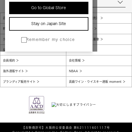
当店について
Go to Global Store
店舗一覧
販売規約（店頭販売）
Stay on Japan Site
特定商取引法に基づく表示
個人情報保護方針
グローバルプライバシーポリシー
コンプライアンス憲章
Remember my choice
反社会的勢力に対する基本方針
腐敗防止
会員規約
会社情報
海外通販サイト
NBAA
ブランディア販売サイト
高級ワイン・ウイスキー通販 moment
【古物商許可】
大阪府公安委員会 第621111601117号