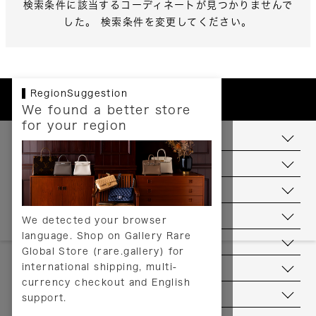
検索条件に該当するコーディネートが見つかりませんで
した。 検索条件を変更してください。
RegionSuggestion
We found a better store
for your region
お支払いについて
配送について
送料について
返品について
We detected your browser
language. Shop on Gallery Rare
サービス
Global Store (rare.gallery) for
international shipping, multi-
ヘルプ
currency checkout and English
お問い合わせ
support.