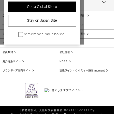
当店について
Go to Global Store
店舗一覧
販売規約（店頭販売）
Stay on Japan Site
特定商取引法に基づく表示
個人情報保護方針
グローバルプライバシーポリシー
コンプライアンス憲章
Remember my choice
反社会的勢力に対する基本方針
腐敗防止
会員規約
会社情報
海外通販サイト
NBAA
ブランディア販売サイト
高級ワイン・ウイスキー通販 moment
【古物商許可】
大阪府公安委員会 第621111601117号