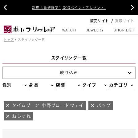


新規会員登録で1,000ポイントプレゼント!
販売サイト
買取サイト
CATEGORY
FASHION
WATCH
JEWELRY
SHOP LIST
トップ
スタイリング一覧
スタイリング一覧
絞り込み
性別
身長
店舗
タイプ
カテゴリ
タイムゾーン 中野ブロードウェイ
バッグ
おしゃれ