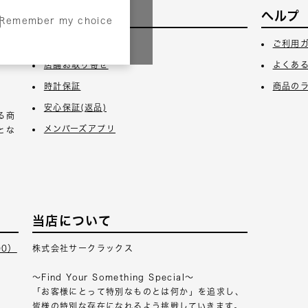
サービス
ヘルプ
Remember my choice
3日
ギフトラッピング
ご利用
店舗お取り寄せ
よくあ
時計保証
商品の
安心保証(返品)
る商
メンバーズアプリ
とな
当店について
00）
株式会社サークラックス
～Find Your Something Special～
「お客様にとって特別なものとは何か」を追求し、
皆様の特別な存在になれるよう挑戦していきます。