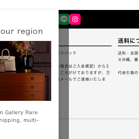
your region
配送について
送料に
配送業者：佐川急便・ゆうパック
送料：全国
※沖縄、離
ご注文確認（銀行振込の場合はご入金確認）から3
営業日以内のご出荷をこころがけておりますが、万
代金引換の
が一出荷が遅れる場合はメールでご連絡いたしま
す。
詳しくはこちら
n Gallery Rare
shipping, multi-