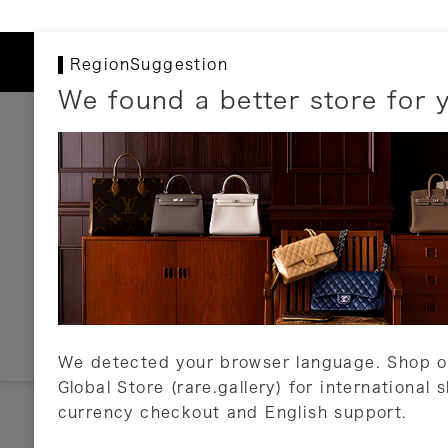
RegionSuggestion
We found a better store for 
お支払いについて
以下のお支払方法が利用可能です。
クレジットカード
ショッピングローン
銀行振込・郵便振替
代金引換
Amazon Pay
PayPay
auPay
メルペイ
店頭支払い
We detected your browser language. Shop o
Global Store (rare.gallery) for international 
詳しくはこちら
currency checkout and English support.