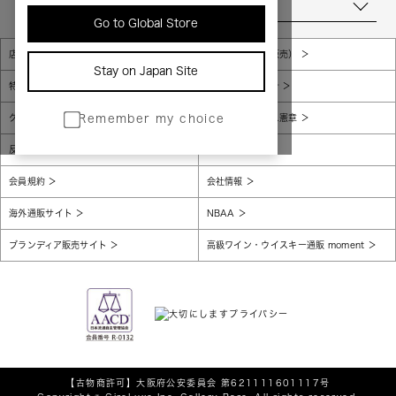
当店について
Go to Global Store
店舗一覧
販売規約（店頭販売）
Stay on Japan Site
特定商取引法に基づく表示
個人情報保護方針
グローバルプライバシーポリシー
コンプライアンス憲章
Remember my choice
反社会的勢力に対する基本方針
腐敗防止
会員規約
会社情報
海外通販サイト
NBAA
ブランディア販売サイト
高級ワイン・ウイスキー通販 moment
【古物商許可】
大阪府公安委員会 第621111601117号