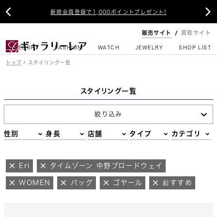


新規会員登録で1,000ポイントプレゼント!
販売サイト
買取サイト
CATEGORY
FASHION
WATCH
JEWELRY
SHOP LIST
トップ
スタイリング一覧
スタイリング一覧
絞り込み
性別
身長
店舗
タイプ
カテゴリ
Eri
タイムゾーン 中野ブロードウェイ
WOMEN
バッグ
ゴヤール
おすすめ