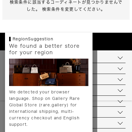
検索条件に該当するコーディネートが見つかりませんで
した。 検索条件を変更してください。
RegionSuggestion
We found a better store
for your region
お支払いについて
配送について
送料について
返品について
We detected your browser
language. Shop on Gallery Rare
サービス
Global Store (rare.gallery) for
international shipping, multi-
ヘルプ
currency checkout and English
お問い合わせ
support.