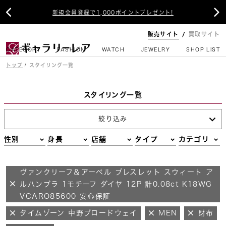


新規会員登録で1,000ポイントプレゼント!
販売サイト
買取サイト
CATEGORY
FASHION
WATCH
JEWELRY
SHOP LIST
トップ
スタイリング一覧
スタイリング一覧
絞り込み
性別
身長
店舗
タイプ
カテゴリ
ヴァンクリーフ＆アーペル ブレスレット スウィート ア
ルハンブラ 1モチーフ ダイヤ 12P 計0.08ct K18WG
VCARO85600 安心保証
タイムゾーン 中野ブロードウェイ
MEN
財布