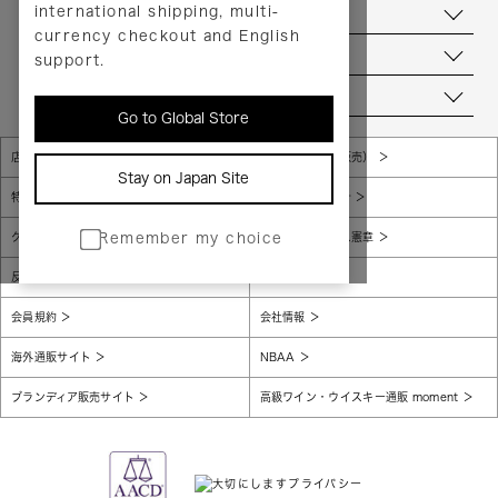
international shipping, multi-
ヘルプ
currency checkout and English
お問い合わせ
support.
当店について
Go to Global Store
店舗一覧
販売規約（店頭販売）
Stay on Japan Site
特定商取引法に基づく表示
個人情報保護方針
グローバルプライバシーポリシー
コンプライアンス憲章
Remember my choice
反社会的勢力に対する基本方針
腐敗防止
会員規約
会社情報
海外通販サイト
NBAA
ブランディア販売サイト
高級ワイン・ウイスキー通販 moment