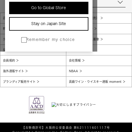
当店について
Go to Global Store
店舗一覧
販売規約（店頭販売）
Stay on Japan Site
特定商取引法に基づく表示
個人情報保護方針
グローバルプライバシーポリシー
コンプライアンス憲章
Remember my choice
反社会的勢力に対する基本方針
腐敗防止
会員規約
会社情報
海外通販サイト
NBAA
ブランディア販売サイト
高級ワイン・ウイスキー通販 moment
【古物商許可】
大阪府公安委員会 第621111601117号