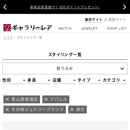


新規会員登録で1,000ポイントプレゼント!
販売サイト
買取サイト
CATEGORY
FASHION
WATCH
JEWELRY
SHOP LIST
トップ
スタイリング一覧
スタイリング一覧
絞り込み
性別
身長
店舗
タイプ
カテゴリ
青山表参道店
アパレル
その他ジュエリーブランド
旅行