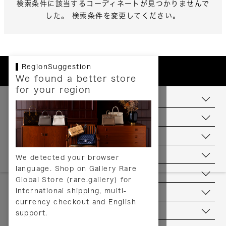
検索条件に該当するコーディネートが見つかりませんで
した。 検索条件を変更してください。
RegionSuggestion
We found a better store
for your region
お支払いについて
配送について
送料について
返品について
We detected your browser
language. Shop on Gallery Rare
サービス
Global Store (rare.gallery) for
international shipping, multi-
ヘルプ
currency checkout and English
お問い合わせ
support.