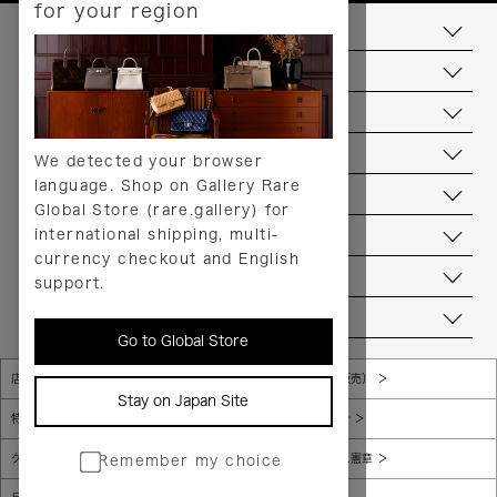
for your region
お支払いについて
配送について
送料について
返品について
We detected your browser
language. Shop on Gallery Rare
サービス
Global Store (rare.gallery) for
international shipping, multi-
ヘルプ
currency checkout and English
お問い合わせ
support.
当店について
Go to Global Store
店舗一覧
販売規約（店頭販売）
Stay on Japan Site
特定商取引法に基づく表示
個人情報保護方針
グローバルプライバシーポリシー
コンプライアンス憲章
Remember my choice