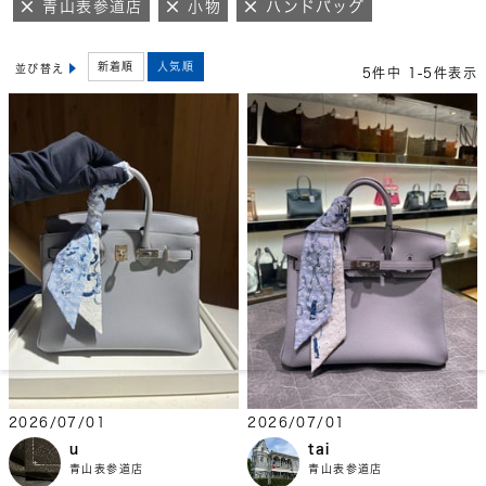
青山表参道店
小物
ハンドバッグ
新着順
人気順
並び替え
5
件中
1
-
5
件表示
2026/07/01
2026/07/01
u
tai
青山表参道店
青山表参道店