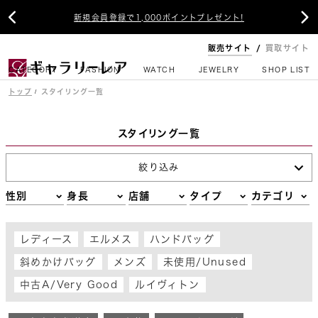


新規会員登録で1,000ポイントプレゼント!
販売サイト
買取サイト
CATEGORY
FASHION
WATCH
JEWELRY
SHOP LIST
トップ
スタイリング一覧
スタイリング一覧
絞り込み
性別
身長
店舗
タイプ
カテゴリ
レディース
エルメス
ハンドバッグ
斜めかけバッグ
メンズ
未使用/Unused
中古A/Very Good
ルイヴィトン