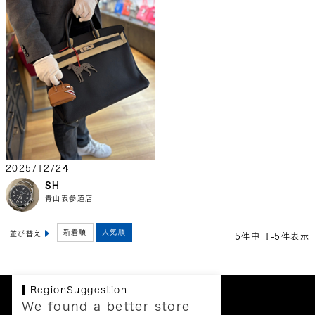
2025/12/24
SH
青山表参道店
新着順
人気順
並び替え
5
件中
1
-
5
件表示
RegionSuggestion
We found a better store