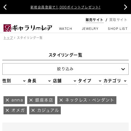


新規会員登録で1,000ポイントプレゼント!
販売サイト
買取サイト
CATEGORY
FASHION
WATCH
JEWELRY
SHOP LIST
トップ
スタイリング一覧
スタイリング一覧
絞り込み
性別
身長
店舗
タイプ
カテゴリ
anna
銀座本店
ネックレス・ペンダント
オメガ
カジュアル