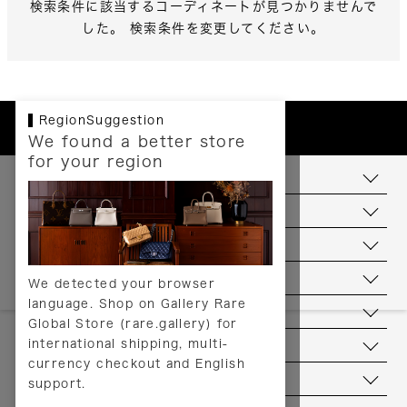
検索条件に該当するコーディネートが見つかりませんで
した。 検索条件を変更してください。
RegionSuggestion
We found a better store
for your region
お支払いについて
配送について
送料について
返品について
We detected your browser
language. Shop on Gallery Rare
サービス
Global Store (rare.gallery) for
international shipping, multi-
ヘルプ
currency checkout and English
お問い合わせ
support.