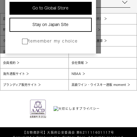
当店について
Go to Global Store
店舗一覧
販売規約（店頭販売）
Stay on Japan Site
特定商取引法に基づく表示
個人情報保護方針
グローバルプライバシーポリシー
コンプライアンス憲章
Remember my choice
反社会的勢力に対する基本方針
腐敗防止
会員規約
会社情報
海外通販サイト
NBAA
ブランディア販売サイト
高級ワイン・ウイスキー通販 moment
【古物商許可】
大阪府公安委員会 第621111601117号