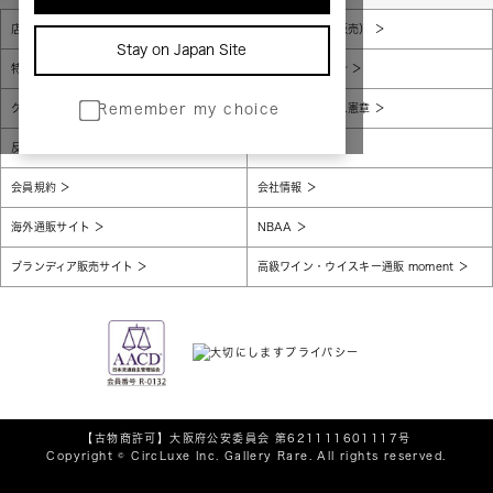
店舗一覧
販売規約（店頭販売）
Stay on Japan Site
特定商取引法に基づく表示
個人情報保護方針
グローバルプライバシーポリシー
コンプライアンス憲章
Remember my choice
反社会的勢力に対する基本方針
腐敗防止
会員規約
会社情報
海外通販サイト
NBAA
ブランディア販売サイト
高級ワイン・ウイスキー通販 moment
【古物商許可】
大阪府公安委員会 第621111601117号
Copyright © CircLuxe Inc. Gallery Rare. All rights reserved.