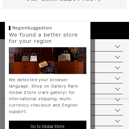
RegionSuggestion
We found a better store
for your region
お支払いについて
配送について
送料について
返品について
We detected your browser
language. Shop on Gallery Rare
サービス
Global Store (rare.gallery) for
international shipping, multi-
ヘルプ
currency checkout and English
お問い合わせ
support.
当店について
Go to Global Store