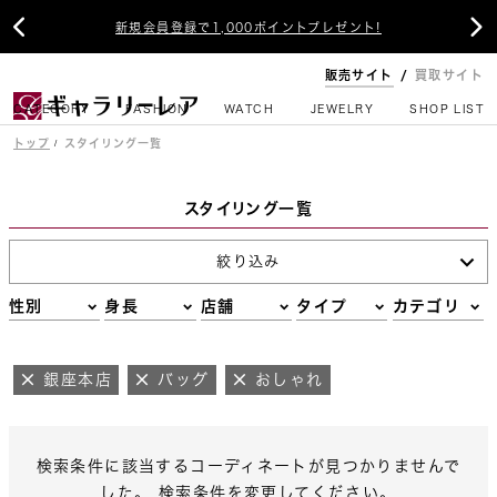


新規会員登録で1,000ポイントプレゼント!
販売サイト
買取サイト
CATEGORY
FASHION
WATCH
JEWELRY
SHOP LIST
トップ
スタイリング一覧
スタイリング一覧
絞り込み
性別
身長
店舗
タイプ
カテゴリ
銀座本店
バッグ
おしゃれ
検索条件に該当するコーディネートが見つかりませんで
した。 検索条件を変更してください。