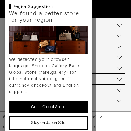
RegionSuggestion
We found a better store
for your region
お支払いについて
配送について
送料について
返品について
We detected your browser
language. Shop on Gallery Rare
サービス
Global Store (rare.gallery) for
international shipping, multi-
ヘルプ
currency checkout and English
お問い合わせ
support.
当店について
Go to Global Store
店舗一覧
販売規約（店頭販売）
Stay on Japan Site
特定商取引法に基づく表示
個人情報保護方針