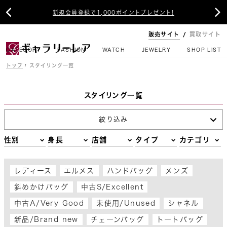
新規会員登録で1,000ポイントプレゼント!


新入荷アイテム毎日12時更新！
販売サイト
買取サイト
CATEGORY
FASHION
WATCH
JEWELRY
SHOP LIST
トップ
スタイリング一覧
スタイリング一覧
絞り込み
性別
身長
店舗
タイプ
カテゴリ
レディース
エルメス
ハンドバッグ
メンズ
斜めかけバッグ
中古S/Excellent
中古A/Very Good
未使用/Unused
シャネル
新品/Brand new
チェーンバッグ
トートバッグ