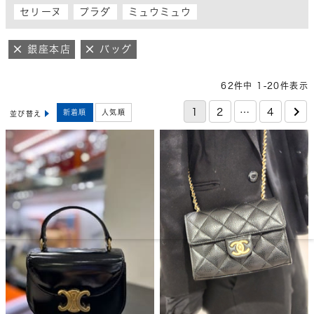
セリーヌ
プラダ
ミュウミュウ
銀座本店
バッグ
62
件中
1
-
20
件表示
1
2
…
4
新着順
人気順
並び替え