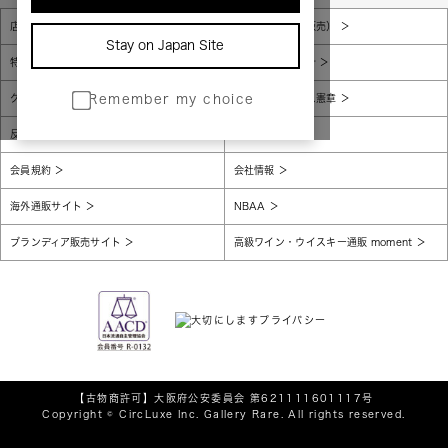
店舗一覧
販売規約（店頭販売）
Stay on Japan Site
特定商取引法に基づく表示
個人情報保護方針
グローバルプライバシーポリシー
コンプライアンス憲章
Remember my choice
反社会的勢力に対する基本方針
腐敗防止
会員規約
会社情報
海外通販サイト
NBAA
ブランディア販売サイト
高級ワイン・ウイスキー通販 moment
【古物商許可】
大阪府公安委員会 第621111601117号
Copyright © CircLuxe Inc. Gallery Rare. All rights reserved.