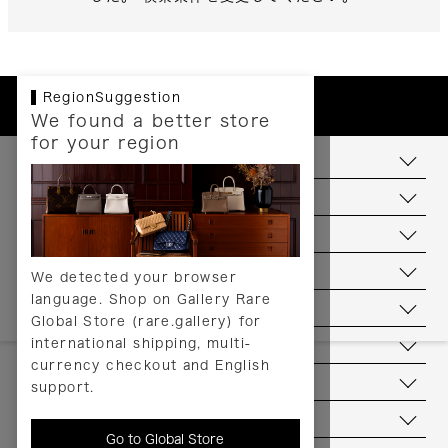
RegionSuggestion
We found a better store
for your region
お支払いについて
配送について
送料について
返品について
We detected your browser
language. Shop on Gallery Rare
サービス
Global Store (rare.gallery) for
international shipping, multi-
ヘルプ
currency checkout and English
お問い合わせ
support.
当店について
Go to Global Store