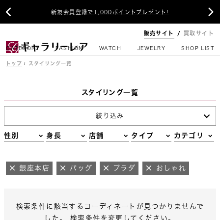


新規会員登録で1,000ポイントプレゼント!
販売サイト
買取サイト
CATEGORY
FASHION
WATCH
JEWELRY
SHOP LIST
トップ
スタイリング一覧
スタイリング一覧
絞り込み
性別
身長
店舗
タイプ
カテゴリ
銀座本店
バッグ
プラダ
おしゃれ
検索条件に該当するコーディネートが見つかりませんで
した。 検索条件を変更してください。