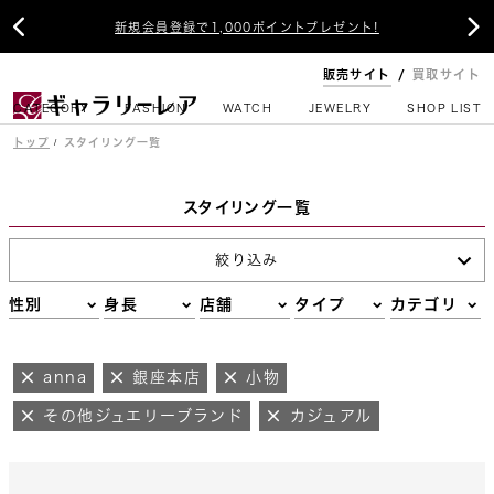


新規会員登録で1,000ポイントプレゼント!
販売サイト
買取サイト
CATEGORY
FASHION
WATCH
JEWELRY
SHOP LIST
トップ
スタイリング一覧
スタイリング一覧
絞り込み
性別
身長
店舗
タイプ
カテゴリ
anna
銀座本店
小物
その他ジュエリーブランド
カジュアル