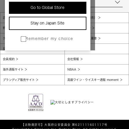
当店について
Go to Global Store
店舗一覧
販売規約（店頭販売）
Stay on Japan Site
特定商取引法に基づく表示
個人情報保護方針
グローバルプライバシーポリシー
コンプライアンス憲章
Remember my choice
反社会的勢力に対する基本方針
腐敗防止
会員規約
会社情報
海外通販サイト
NBAA
ブランディア販売サイト
高級ワイン・ウイスキー通販 moment
【古物商許可】
大阪府公安委員会 第621111601117号