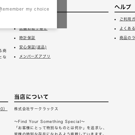
サービス
ヘルプ
Remember my choice
3日
ギフトラッピング
ご利用
店舗お取り寄せ
よくあ
時計保証
商品の
安心保証(返品)
る商
メンバーズアプリ
とな
当店について
00）
株式会社サークラックス
～Find Your Something Special～
「お客様にとって特別なものとは何か」を追求し、
皆様の特別な存在になれるよう挑戦していきます。