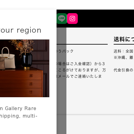
your region
配送について
送料に
配送業者：佐川急便・ゆうパック
送料：全国
※沖縄、離
ご注文確認（銀行振込の場合はご入金確認）から3
営業日以内のご出荷をこころがけておりますが、万
代金引換の
が一出荷が遅れる場合はメールでご連絡いたしま
す。
詳しくはこちら
n Gallery Rare
shipping, multi-