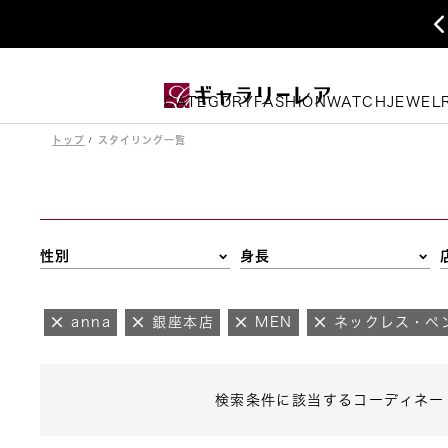
CATEGORY
FASHION
WATCH
JEWEL
トップ
スタイリング一覧
性別
身長
anna
銀座本店
MEN
ネックレス・ペ
検索条件に該当するコーディネー