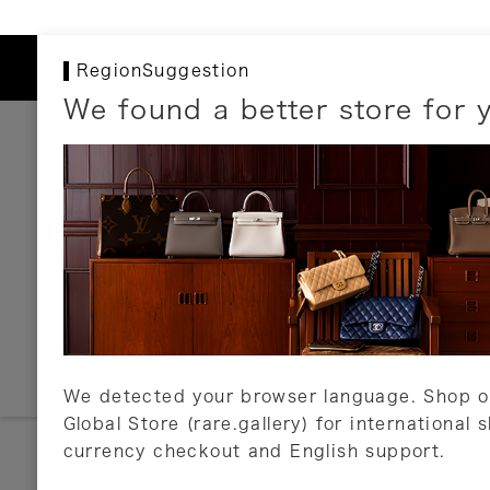
RegionSuggestion
We found a better store for 
お支払いについて
以下のお支払方法が利用可能です。
クレジットカード
ショッピングローン
銀行振込・郵便振替
代金引換
Amazon Pay
PayPay
auPay
メルペイ
店頭支払い
We detected your browser language. Shop o
Global Store (rare.gallery) for international 
詳しくはこちら
currency checkout and English support.