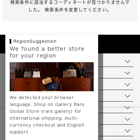
検索条件に該当するコーディネートが見つかりませんで
した。 検索条件を変更してください。
RegionSuggestion
We found a better store
for your region
お支払いについて
配送について
送料について
返品について
We detected your browser
language. Shop on Gallery Rare
サービス
Global Store (rare.gallery) for
international shipping, multi-
ヘルプ
currency checkout and English
お問い合わせ
support.