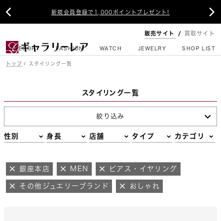


新規会員登録で1,000ポイントプレゼント!
販売サイト
買取サイト
CATEGORY
FASHION
WATCH
JEWELRY
SHOP LIST
トップ
スタイリング一覧
スタイリング一覧
絞り込み
性別
身長
店舗
タイプ
カテゴリ
銀座本店
MEN
ピアス・イヤリング
その他ジュエリーブランド
おしゃれ