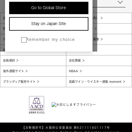
当店について
Go to Global Store
店舗一覧
販売規約（店頭販売）
Stay on Japan Site
特定商取引法に基づく表示
個人情報保護方針
グローバルプライバシーポリシー
コンプライアンス憲章
Remember my choice
反社会的勢力に対する基本方針
腐敗防止
会員規約
会社情報
海外通販サイト
NBAA
ブランディア販売サイト
高級ワイン・ウイスキー通販 moment
【古物商許可】
大阪府公安委員会 第621111601117号