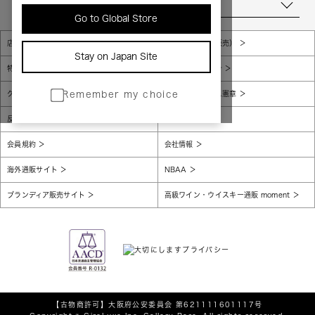
当店について
Go to Global Store
店舗一覧
販売規約（店頭販売）
Stay on Japan Site
特定商取引法に基づく表示
個人情報保護方針
グローバルプライバシーポリシー
コンプライアンス憲章
Remember my choice
反社会的勢力に対する基本方針
腐敗防止
会員規約
会社情報
海外通販サイト
NBAA
ブランディア販売サイト
高級ワイン・ウイスキー通販 moment
【古物商許可】
大阪府公安委員会 第621111601117号