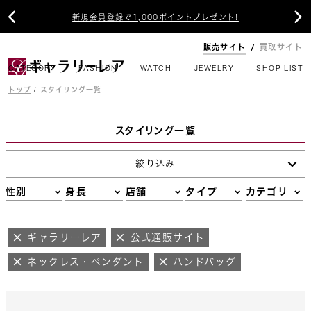


新規会員登録で1,000ポイントプレゼント!
販売サイト
買取サイト
CATEGORY
FASHION
WATCH
JEWELRY
SHOP LIST
トップ
スタイリング一覧
スタイリング一覧
絞り込み
性別
身長
店舗
タイプ
カテゴリ
ギャラリーレア
公式通販サイト
ネックレス・ペンダント
ハンドバッグ