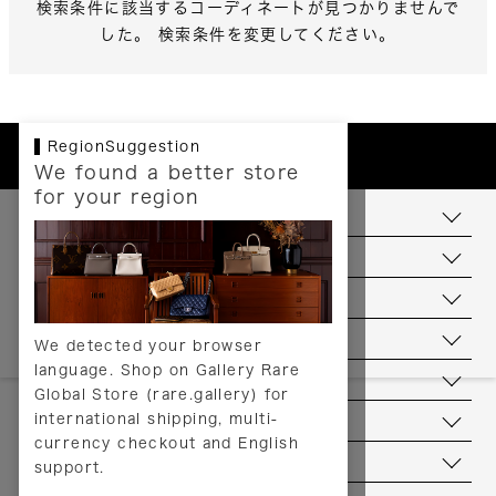
検索条件に該当するコーディネートが見つかりませんで
した。 検索条件を変更してください。
RegionSuggestion
We found a better store
for your region
お支払いについて
配送について
送料について
返品について
We detected your browser
language. Shop on Gallery Rare
サービス
Global Store (rare.gallery) for
international shipping, multi-
ヘルプ
currency checkout and English
お問い合わせ
support.