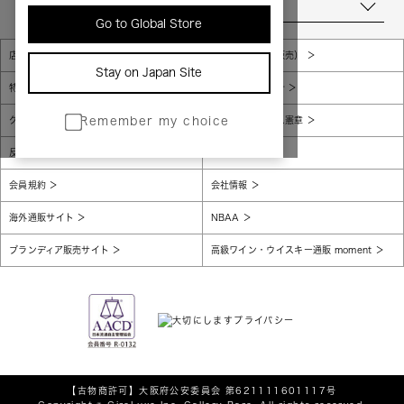
当店について
Go to Global Store
店舗一覧
販売規約（店頭販売）
Stay on Japan Site
特定商取引法に基づく表示
個人情報保護方針
グローバルプライバシーポリシー
コンプライアンス憲章
Remember my choice
反社会的勢力に対する基本方針
腐敗防止
会員規約
会社情報
海外通販サイト
NBAA
ブランディア販売サイト
高級ワイン・ウイスキー通販 moment
【古物商許可】
大阪府公安委員会 第621111601117号