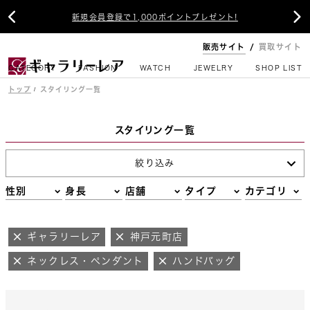


新規会員登録で1,000ポイントプレゼント!
販売サイト
買取サイト
CATEGORY
FASHION
WATCH
JEWELRY
SHOP LIST
トップ
スタイリング一覧
スタイリング一覧
絞り込み
性別
身長
店舗
タイプ
カテゴリ
ギャラリーレア
神戸元町店
ネックレス・ペンダント
ハンドバッグ