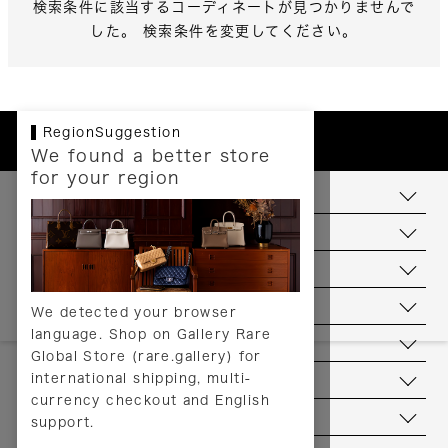
検索条件に該当するコーディネートが見つかりませんで
した。 検索条件を変更してください。
RegionSuggestion
We found a better store
for your region
お支払いについて
配送について
送料について
返品について
We detected your browser
language. Shop on Gallery Rare
サービス
Global Store (rare.gallery) for
international shipping, multi-
ヘルプ
currency checkout and English
お問い合わせ
support.