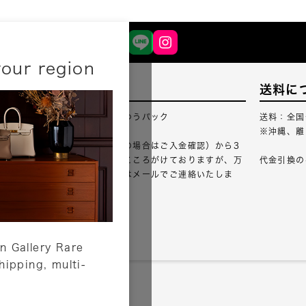
your region
配送について
送料に
配送業者：佐川急便・ゆうパック
送料：全国
※沖縄、離
ご注文確認（銀行振込の場合はご入金確認）から3
営業日以内のご出荷をこころがけておりますが、万
代金引換の
が一出荷が遅れる場合はメールでご連絡いたしま
す。
詳しくはこちら
n Gallery Rare
shipping, multi-