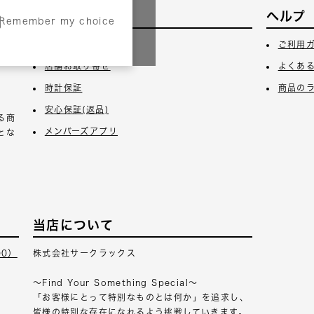
サービス
ヘルプ
Remember my choice
3日
ギフトラッピング
ご利用
店舗お取り寄せ
よくあ
時計保証
商品の
安心保証(返品)
る商
メンバーズアプリ
とな
当店について
00）
株式会社サークラックス
～Find Your Something Special～
「お客様にとって特別なものとは何か」を追求し、
皆様の特別な存在になれるよう挑戦していきます。