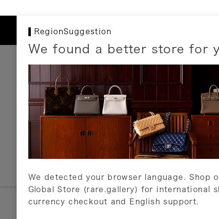
RegionSuggestion
We found a better store for 
お支払いについて
以下のお支払方法が利用可能です。
クレジットカード
ショッピングローン
銀行振込・郵便振替
代金引換
Amazon Pay
PayPay
auPay
メルペイ
店頭支払い
We detected your browser language. Shop o
Global Store (rare.gallery) for international 
詳しくはこちら
currency checkout and English support.