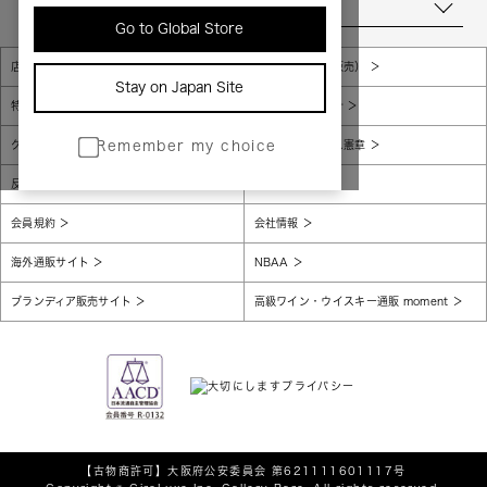
当店について
Go to Global Store
店舗一覧
販売規約（店頭販売）
Stay on Japan Site
特定商取引法に基づく表示
個人情報保護方針
グローバルプライバシーポリシー
コンプライアンス憲章
Remember my choice
反社会的勢力に対する基本方針
腐敗防止
会員規約
会社情報
海外通販サイト
NBAA
ブランディア販売サイト
高級ワイン・ウイスキー通販 moment
【古物商許可】
大阪府公安委員会 第621111601117号