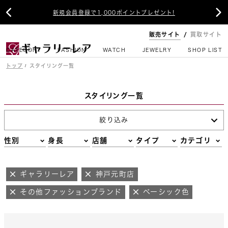


新規会員登録で1,000ポイントプレゼント!
販売サイト
買取サイト
CATEGORY
FASHION
WATCH
JEWELRY
SHOP LIST
トップ
スタイリング一覧
スタイリング一覧
絞り込み
性別
身長
店舗
タイプ
カテゴリ
ギャラリーレア
神戸元町店
その他ファッションブランド
ベーシック色