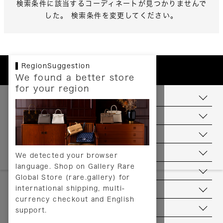
検索条件に該当するコーディネートが見つかりませんで
した。 検索条件を変更してください。
RegionSuggestion
We found a better store
for your region
お支払いについて
配送について
送料について
返品について
We detected your browser
language. Shop on Gallery Rare
サービス
Global Store (rare.gallery) for
international shipping, multi-
ヘルプ
currency checkout and English
お問い合わせ
support.