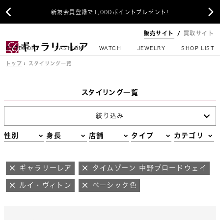


新規会員登録で1,000ポイントプレゼント!
販売サイト
買取サイト
CATEGORY
FASHION
WATCH
JEWELRY
SHOP LIST
トップ
スタイリング一覧
スタイリング一覧
絞り込み
性別
身長
店舗
タイプ
カテゴリ
ギャラリーレア
タイムゾーン 中野ブロードウェイ
ルイ・ヴィトン
ベーシック色