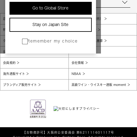
当店について
Go to Global Store
店舗一覧
販売規約（店頭販売）
Stay on Japan Site
特定商取引法に基づく表示
個人情報保護方針
グローバルプライバシーポリシー
コンプライアンス憲章
Remember my choice
反社会的勢力に対する基本方針
腐敗防止
会員規約
会社情報
海外通販サイト
NBAA
ブランディア販売サイト
高級ワイン・ウイスキー通販 moment
【古物商許可】
大阪府公安委員会 第621111601117号