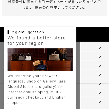
検索条件に該当するコーディネートが見つかりませんで
した。 検索条件を変更してください。
RegionSuggestion
We found a better store
for your region
お支払いについて
配送について
送料について
返品について
We detected your browser
language. Shop on Gallery Rare
サービス
Global Store (rare.gallery) for
international shipping, multi-
ヘルプ
currency checkout and English
お問い合わせ
support.