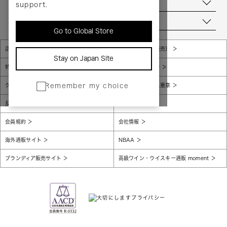
お問い合わせ
support.
当店について
Go to Global Store
店舗一覧
販売規約（店頭販売）
Stay on Japan Site
特定商取引法に基づく表示
個人情報保護方針
グローバルプライバシーポリシー
コンプライアンス憲章
Remember my choice
反社会的勢力に対する基本方針
腐敗防止
会員規約
会社情報
海外通販サイト
NBAA
ブランディア販売サイト
高級ワイン・ウイスキー通販 moment