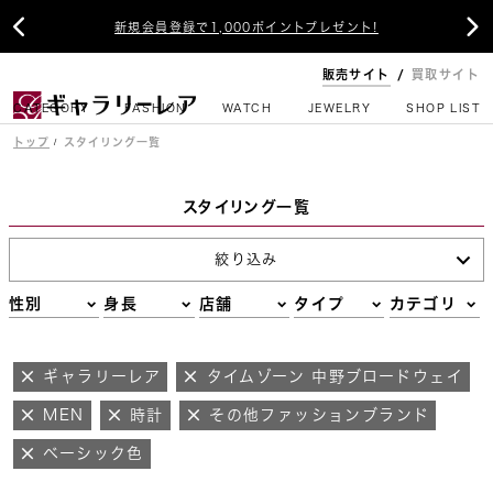


新規会員登録で1,000ポイントプレゼント!
販売サイト
買取サイト
CATEGORY
FASHION
WATCH
JEWELRY
SHOP LIST
トップ
スタイリング一覧
スタイリング一覧
絞り込み
性別
身長
店舗
タイプ
カテゴリ
ギャラリーレア
タイムゾーン 中野ブロードウェイ
MEN
時計
その他ファッションブランド
ベーシック色