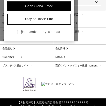
当店について
Go to Global Store
店舗一覧
販売規約（店頭販売）
Stay on Japan Site
特定商取引法に基づく表示
個人情報保護方針
グローバルプライバシーポリシー
コンプライアンス憲章
Remember my choice
反社会的勢力に対する基本方針
腐敗防止
会員規約
会社情報
海外通販サイト
NBAA
ブランディア販売サイト
高級ワイン・ウイスキー通販 moment
【古物商許可】
大阪府公安委員会 第621111601117号