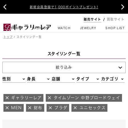


新規会員登録で1,000ポイントプレゼント!
販売サイト
買取サイト
CATEGORY
FASHION
WATCH
JEWELRY
SHOP LIST
トップ
スタイリング一覧
スタイリング一覧
絞り込み
性別
身長
店舗
タイプ
カテゴリ
ギャラリーレア
タイムゾーン 中野ブロードウェイ
MEN
財布
プラダ
ユニセックス