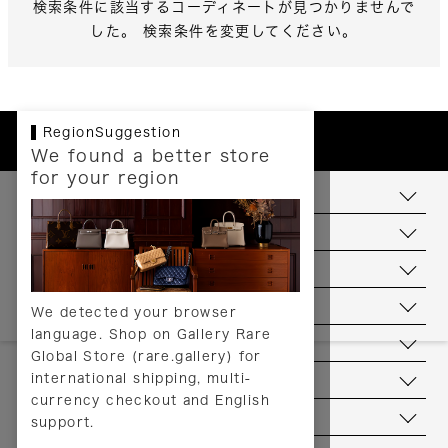
検索条件に該当するコーディネートが見つかりませんで
した。 検索条件を変更してください。
RegionSuggestion
We found a better store
for your region
お支払いについて
配送について
送料について
返品について
We detected your browser
language. Shop on Gallery Rare
サービス
Global Store (rare.gallery) for
international shipping, multi-
ヘルプ
currency checkout and English
お問い合わせ
support.