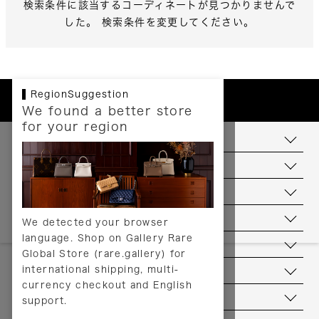
検索条件に該当するコーディネートが見つかりませんで
した。 検索条件を変更してください。
RegionSuggestion
We found a better store
for your region
お支払いについて
配送について
送料について
返品について
We detected your browser
language. Shop on Gallery Rare
サービス
Global Store (rare.gallery) for
international shipping, multi-
ヘルプ
currency checkout and English
お問い合わせ
support.