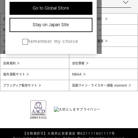
当店について
Go to Global Store
店舗一覧
販売規約（店頭販売）
Stay on Japan Site
特定商取引法に基づく表示
個人情報保護方針
グローバルプライバシーポリシー
コンプライアンス憲章
Remember my choice
反社会的勢力に対する基本方針
腐敗防止
会員規約
会社情報
海外通販サイト
NBAA
ブランディア販売サイト
高級ワイン・ウイスキー通販 moment
【古物商許可】
大阪府公安委員会 第621111601117号