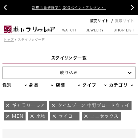


新規会員登録で1,000ポイントプレゼント!
販売サイト
買取サイト
CATEGORY
FASHION
WATCH
JEWELRY
SHOP LIST
トップ
スタイリング一覧
スタイリング一覧
絞り込み
性別
身長
店舗
タイプ
カテゴリ
ギャラリーレア
タイムゾーン 中野ブロードウェイ
MEN
小物
セイコー
ユニセックス