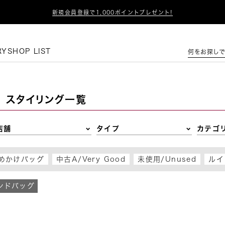

新規会員登録で1,000ポイントプレゼント!
この条件で絞り込む
RY
SHOP LIST
何をお探しで
スタイリング一覧
店舗
タイプ
カテゴ
めかけバッグ
中古A/Very Good
未使用/Unused
ルイ
ンドバッグ