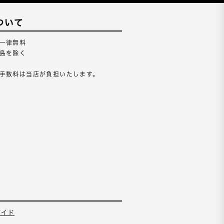
ついて
一律無料
島を除く
手数料は当店が負担いたします。
ガイド