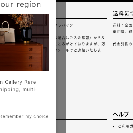
your region
配送について
送料に
配送業者：佐川急便・ゆうパック
送料：全国
※沖縄、離
ご注文確認（銀行振込の場合はご入金確認）から3
営業日以内のご出荷をこころがけておりますが、万
代金引換の
が一出荷が遅れる場合はメールでご連絡いたしま
す。
詳しくはこちら
n Gallery Rare
shipping, multi-
サービス
ヘルプ
Remember my choice
3日
ギフトラッピング
ご利用