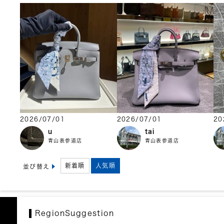
2026/07/01
2026/07/01
20
u
tai
青山表参道店
青山表参道店
新着順
人気順
並び替え
RegionSuggestion