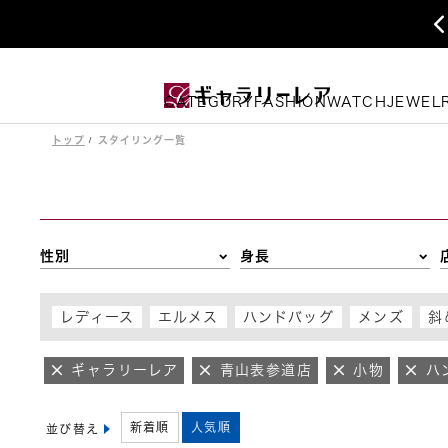
CATEGORY
FASHION
WATCH
JEWEL
トップ
スタイリング一覧
性別
身長
レディース
エルメス
ハンドバッグ
メンズ
斜
ギャラリーレア
青山表参道店
小物
ハ
新着順
人気順
並び替え