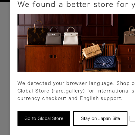
We found a better store for 
お支払いについて
以下のお支払方法が利用可能です。
クレジットカード
ショッピングローン
銀行振込・郵便振替
代金引換
Amazon Pay
PayPay
auPay
メルペイ
店頭支払い
We detected your browser language. Shop o
Global Store (rare.gallery) for international 
詳しくはこちら
currency checkout and English support.
返品について
Go to Global Store
Stay on Japan Site
返品可能な対象商品に限り、商品の受け取り後
以内にご連絡ください。