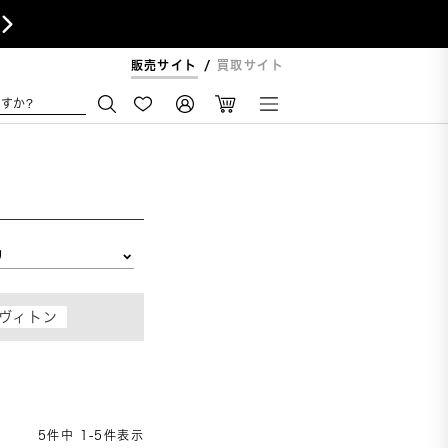

販売サイト
買取サイト
すか?
リ
ヴィトン
5
件中
1
-
5
件表示