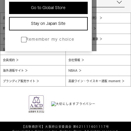
当店について
Go to Global Store
店舗一覧
販売規約（店頭販売）
Stay on Japan Site
特定商取引法に基づく表示
個人情報保護方針
グローバルプライバシーポリシー
コンプライアンス憲章
Remember my choice
反社会的勢力に対する基本方針
腐敗防止
会員規約
会社情報
海外通販サイト
NBAA
ブランディア販売サイト
高級ワイン・ウイスキー通販 moment
【古物商許可】
大阪府公安委員会 第621111601117号