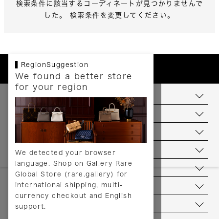
検索条件に該当するコーディネートが見つかりませんで
した。 検索条件を変更してください。
RegionSuggestion
We found a better store
for your region
お支払いについて
配送について
送料について
返品について
We detected your browser
language. Shop on Gallery Rare
サービス
Global Store (rare.gallery) for
international shipping, multi-
ヘルプ
currency checkout and English
お問い合わせ
support.