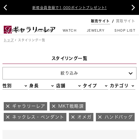


新規会員登録で1,000ポイントプレゼント!
販売サイト
買取サイト
CATEGORY
FASHION
WATCH
JEWELRY
SHOP LIST
トップ
スタイリング一覧
スタイリング一覧
絞り込み
性別
身長
店舗
タイプ
カテゴリ
ギャラリーレア
MKT戦略課
ネックレス・ペンダント
オメガ
ハンドバッグ