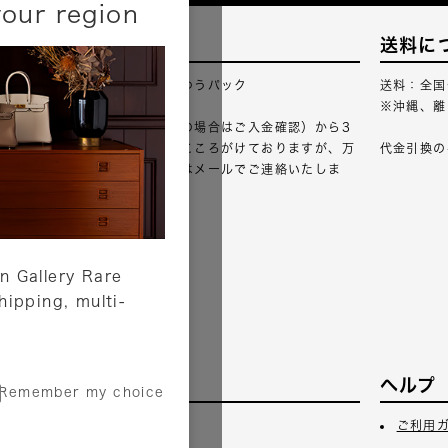
your region
配送について
送料に
配送業者：佐川急便・ゆうパック
送料：全国
※沖縄、離
ご注文確認（銀行振込の場合はご入金確認）から3
営業日以内のご出荷をこころがけておりますが、万
代金引換の
が一出荷が遅れる場合はメールでご連絡いたしま
す。
詳しくはこちら
n Gallery Rare
shipping, multi-
サービス
ヘルプ
Remember my choice
3日
ギフトラッピング
ご利用