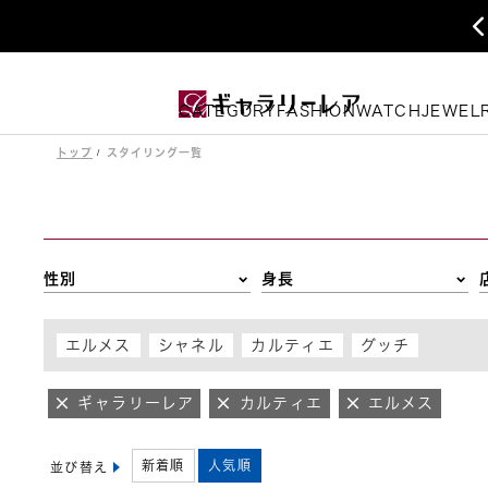
CATEGORY
FASHION
WATCH
JEWEL
トップ
スタイリング一覧
性別
身長
エルメス
シャネル
カルティエ
グッチ
ギャラリーレア
カルティエ
エルメス
新着順
人気順
並び替え