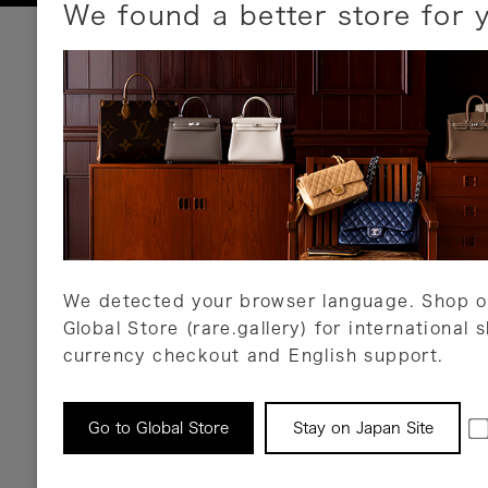
We found a better store for 
お支払いについて
以下のお支払方法が利用可能です。
クレジットカード
ショッピングローン
銀行振込・郵便振替
代金引換
Amazon Pay
PayPay
auPay
メルペイ
店頭支払い
We detected your browser language. Shop o
Global Store (rare.gallery) for international 
詳しくはこちら
currency checkout and English support.
返品について
Go to Global Store
Stay on Japan Site
返品可能な対象商品に限り、商品の受け取り後
以内にご連絡ください。