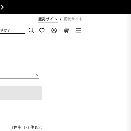

販売サイト
買取サイト
すか?
リ
1
件中
1
-
1
件表示