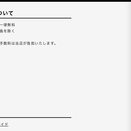
ついて
一律無料
島を除く
手数料は当店が負担いたします。
ガイド