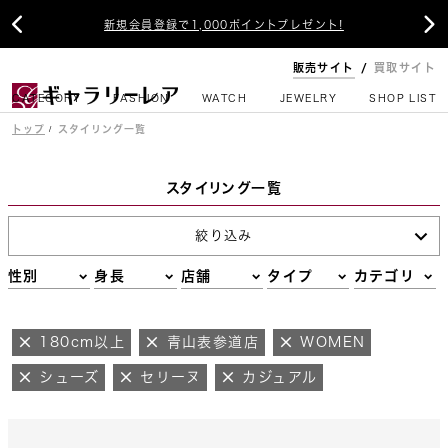


新規会員登録で1,000ポイントプレゼント!
販売サイト
買取サイト
CATEGORY
FASHION
WATCH
JEWELRY
SHOP LIST
トップ
スタイリング一覧
スタイリング一覧
絞り込み
性別
身長
店舗
タイプ
カテゴリ
180cm以上
青山表参道店
WOMEN
シューズ
セリーヌ
カジュアル