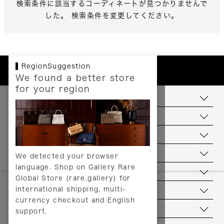
検索条件に該当するコーディネートが見つかりませんで
した。 検索条件を変更してください。
RegionSuggestion
We found a better store
for your region
お支払いについて
配送について
送料について
返品について
We detected your browser
language. Shop on Gallery Rare
サービス
Global Store (rare.gallery) for
international shipping, multi-
ヘルプ
currency checkout and English
お問い合わせ
support.