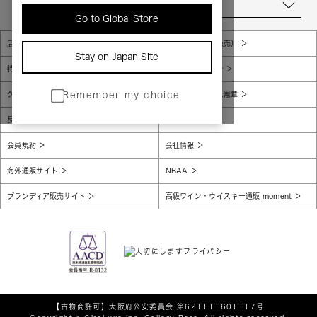
当店について
Go to Global Store
店舗一覧
販売規約（店頭販売）
Stay on Japan Site
特定商取引法に基づく表示
個人情報保護方針
グローバルプライバシーポリシー
コンプライアンス憲章
Remember my choice
反社会的勢力に対する基本方針
腐敗防止
会員規約
会社情報
海外通販サイト
NBAA
ブランディア販売サイト
高級ワイン・ウイスキー通販 moment
【古物商許可】
大阪府公安委員会 第621111601117号