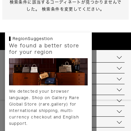
検索条件に該当するコーディネートが見つかりませんで
した。 検索条件を変更してください。
RegionSuggestion
We found a better store
for your region
お支払いについて
配送について
送料について
返品について
We detected your browser
language. Shop on Gallery Rare
サービス
Global Store (rare.gallery) for
international shipping, multi-
ヘルプ
currency checkout and English
お問い合わせ
support.