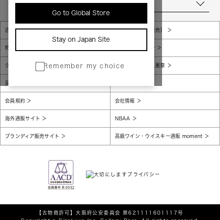
当店について
Go to Global Store
店舗一覧
販売規約（店頭販売）
Stay on Japan Site
特定商取引法に基づく表示
個人情報保護方針
グローバルプライバシーポリシー
コンプライアンス憲章
Remember my choice
反社会的勢力に対する基本方針
腐敗防止
会員規約
会社情報
海外通販サイト
NBAA
ブランディア販売サイト
高級ワイン・ウイスキー通販 moment
【古物商許可】
大阪府公安委員会 第621111601117号