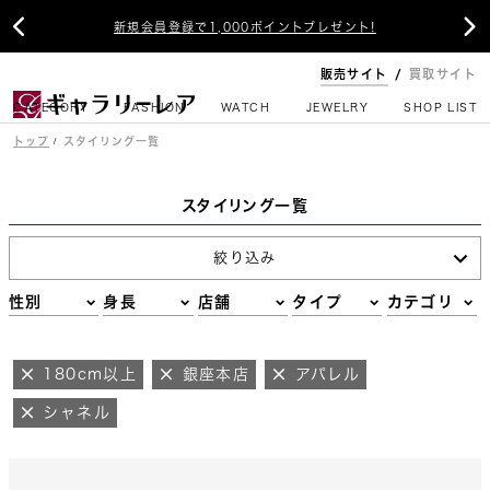


新規会員登録で1,000ポイントプレゼント!
販売サイト
買取サイト
CATEGORY
FASHION
WATCH
JEWELRY
SHOP LIST
トップ
スタイリング一覧
スタイリング一覧
絞り込み
性別
身長
店舗
タイプ
カテゴリ
180cm以上
銀座本店
アパレル
シャネル