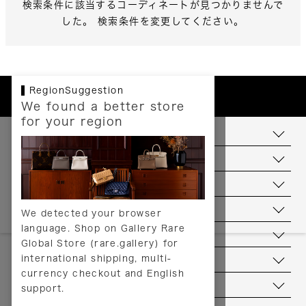
検索条件に該当するコーディネートが見つかりませんで
した。 検索条件を変更してください。
RegionSuggestion
We found a better store
for your region
お支払いについて
配送について
送料について
返品について
We detected your browser
language. Shop on Gallery Rare
サービス
Global Store (rare.gallery) for
international shipping, multi-
ヘルプ
currency checkout and English
お問い合わせ
support.