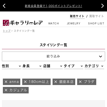


新規会員登録で1,000ポイントプレゼント!
販売サイト
買取サイト
CATEGORY
FASHION
WATCH
JEWELRY
SHOP LIST
トップ
スタイリング一覧
スタイリング一覧
絞り込み
性別
身長
店舗
タイプ
カテゴリ
anna
180cm以上
銀座本店
プラダ
カジュアル