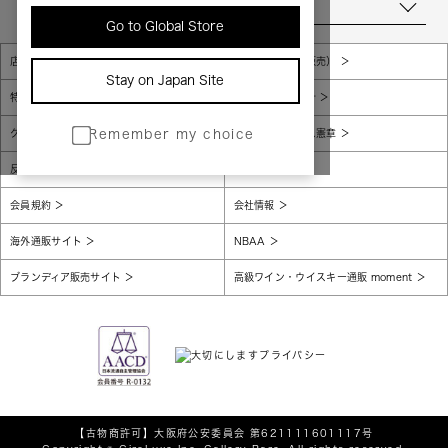
当店について
Go to Global Store
店舗一覧
販売規約（店頭販売）
Stay on Japan Site
特定商取引法に基づく表示
個人情報保護方針
グローバルプライバシーポリシー
コンプライアンス憲章
Remember my choice
反社会的勢力に対する基本方針
腐敗防止
会員規約
会社情報
海外通販サイト
NBAA
ブランディア販売サイト
高級ワイン・ウイスキー通販 moment
【古物商許可】
大阪府公安委員会 第621111601117号